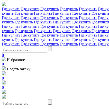
Где купить
Где купить
Где купить
Где купить
Где купить
Где ку
купить
Где купить
Где купить
Где купить
Где купить
Где купит
Где купить
Где купить
Где купить
Где купить
Где купить
Где ку
купить
Где купить
Где купить
Где купить
Где купить
Где купит
Где купить
Где купить
Где купить
Где купить
Где купить
Где ку
купить
Где купить
Где купить
Где купить
Где купить
Где купит
Где купить
Где купить
Где купить
Где купить
Где купить
Где ку
купить
Где купить
Где купить
Где купить
Где купить
Где купит
Где купить
Где купить
Где купить
Где купить
Где купить
Где ку
0
Избранное
0
Подать заявку
0
0