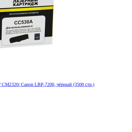
 CM2320/ Canon LBP-7200, чёрный (3500 стр.)