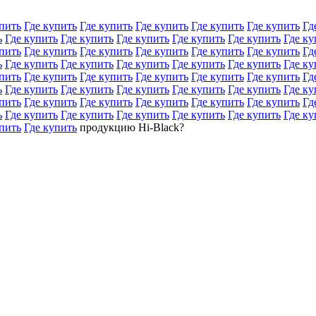
пить
Где купить
Где купить
Где купить
Где купить
Где купить
Гд
ь
Где купить
Где купить
Где купить
Где купить
Где купить
Где ку
пить
Где купить
Где купить
Где купить
Где купить
Где купить
Гд
ь
Где купить
Где купить
Где купить
Где купить
Где купить
Где ку
пить
Где купить
Где купить
Где купить
Где купить
Где купить
Гд
ь
Где купить
Где купить
Где купить
Где купить
Где купить
Где ку
пить
Где купить
Где купить
Где купить
Где купить
Где купить
Гд
ь
Где купить
Где купить
Где купить
Где купить
Где купить
Где ку
пить
Где купить
продукцию Hi-Black?