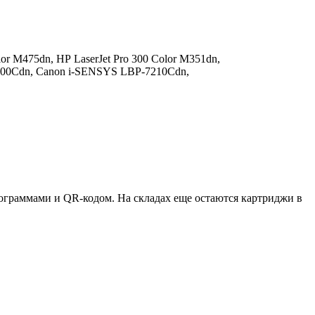
lor M475dn,
HP LaserJet Pro 300 Color M351dn,
00Cdn,
Canon i-SENSYS LBP-7210Cdn,
ктограммами и QR-кодом. На складах еще остаются картриджи в