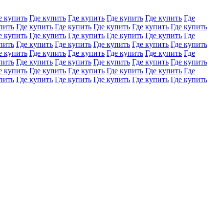
е купить
Где купить
Где купить
Где купить
Где купить
Где
пить
Где купить
Где купить
Где купить
Где купить
Где купить
е купить
Где купить
Где купить
Где купить
Где купить
Где
пить
Где купить
Где купить
Где купить
Где купить
Где купить
е купить
Где купить
Где купить
Где купить
Где купить
Где
пить
Где купить
Где купить
Где купить
Где купить
Где купить
е купить
Где купить
Где купить
Где купить
Где купить
Где
пить
Где купить
Где купить
Где купить
Где купить
Где купить