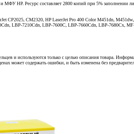
и МФУ HP. Ресурс составляет 2800 копий при 5% заполнении лис
erJet CP2025, CM2320, HP LaserJet Pro 400 Color M451dn, M451
Cdn, LBP-7210Cdn, LBP-7600C, LBP-7660Cdn, LBP-7680Cx, MF
льцев и используются только с целью описания товара. Информа
ценах может содержать ошибки, и быть изменена без предварите