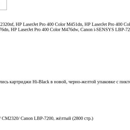
2320nf,
HP LaserJet Pro 400 Color M451dn,
HP LaserJet Pro 400 Co
76dn,
HP LaserJet Pro 400 Color M476dw,
Canon i-SENSYS LBP-72
ились картриджи Hi-Black в новой, черно-желтой упаковке с пи
 CM2320/ Canon LBP-7200, жёлтый (2800 стр.)