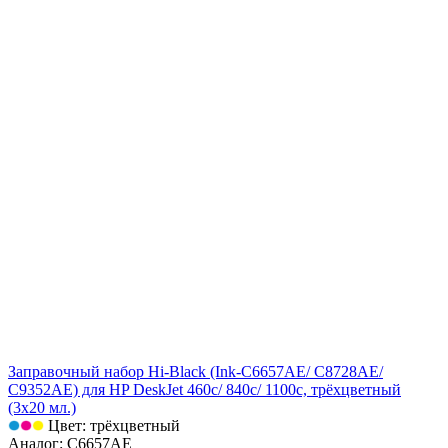
Заправочный набор Hi-Black (Ink-C6657AE/ C8728AE/
C9352AE) для HP DeskJet 460c/ 840c/ 1100c, трёхцветный
(3х20 мл.)
Цвет: трёхцветный
Аналог: C6657AE