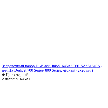
Заправочный набор Hi-Black (Ink-51645A/ C6615A/ 51640A)
для HP DeskJet 700 Series/ 800 Series, чёрный (2х20 мл.)
Цвет: черный
Аналог: 51645AE