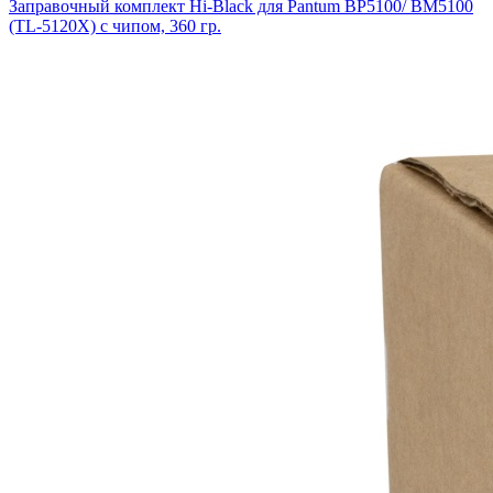
Заправочный комплект Hi-Black для Pantum BP5100/ BM5100
(TL-5120Х) с чипом, 360 гр.