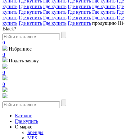
купить
Где купить
Где купить
Где купить
Где купить
Где
купить
Где купить
Где купить
Где купить
Где купить
Где
купить
Где купить
Где купить
Где купить
Где купить
Где
купить
Где купить
Где купить
Где купить
Где купить
Где
купить
Где купить
Где купить
Где купить
продукцию Hi-
Black?
0
Избранное
0
Подать заявку
0
0
Каталог
Где купить
О марке
Бренды
MPS