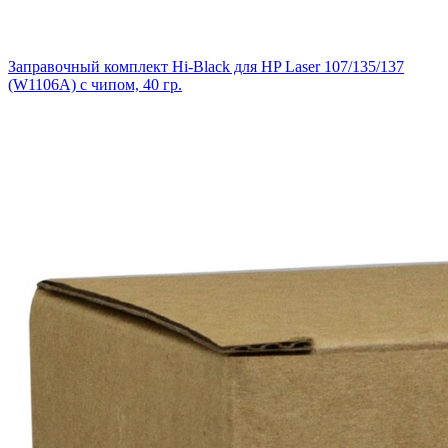
Заправочный комплект Hi-Black для HP Laser 107/135/137
(W1106A) с чипом, 40 гр.