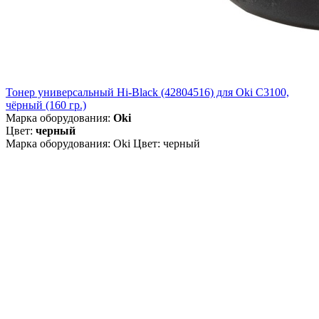
Тонер универсальный Hi-Black (42804516) для Oki С3100,
чёрный (160 гр.)
Марка оборудования:
Oki
Цвет:
черный
Марка оборудования: Oki Цвет: черный