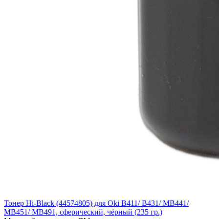
Тонер Hi-Black (44574805) для Oki B411/ B431/ MB441/
MB451/ MB491, сферический, чёрный (235 гр.)