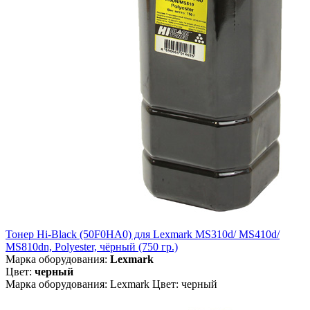
Тонер Hi-Black (50F0HA0) для Lexmark MS310d/ MS410d/
MS810dn, Polyester, чёрный (750 гр.)
Марка оборудования:
Lexmark
Цвет:
черный
Марка оборудования: Lexmark Цвет: черный