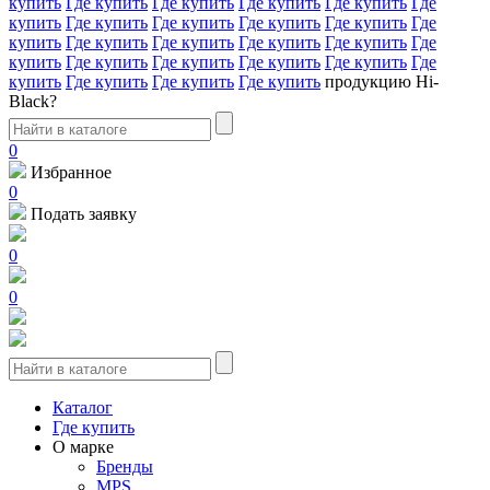
купить
Где купить
Где купить
Где купить
Где купить
Где
купить
Где купить
Где купить
Где купить
Где купить
Где
купить
Где купить
Где купить
Где купить
Где купить
Где
купить
Где купить
Где купить
Где купить
Где купить
Где
купить
Где купить
Где купить
Где купить
продукцию Hi-
Black?
0
Избранное
0
Подать заявку
0
0
Каталог
Где купить
О марке
Бренды
MPS