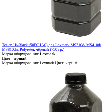
Тонер Hi-Black (50F0HA0) для Lexmark MS310d/ MS410d/
MS810dn, Polyester, чёрный (750 гр.)
Марка оборудования:
Lexmark
Цвет:
черный
Марка оборудования: Lexmark Цвет: черный