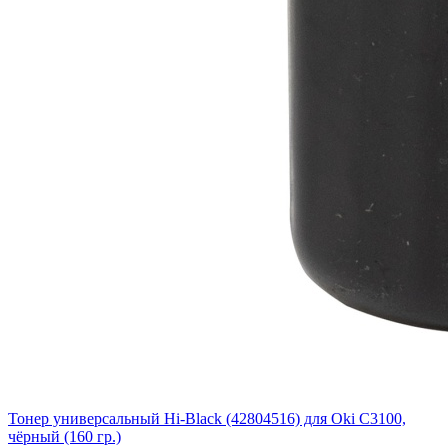
Тонер универсальный Hi-Black (42804516) для Oki С3100,
чёрный (160 гр.)