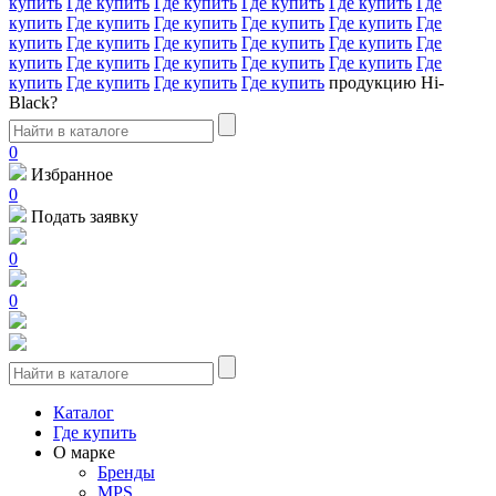
купить
Где купить
Где купить
Где купить
Где купить
Где
купить
Где купить
Где купить
Где купить
Где купить
Где
купить
Где купить
Где купить
Где купить
Где купить
Где
купить
Где купить
Где купить
Где купить
Где купить
Где
купить
Где купить
Где купить
Где купить
продукцию Hi-
Black?
0
Избранное
0
Подать заявку
0
0
Каталог
Где купить
О марке
Бренды
MPS