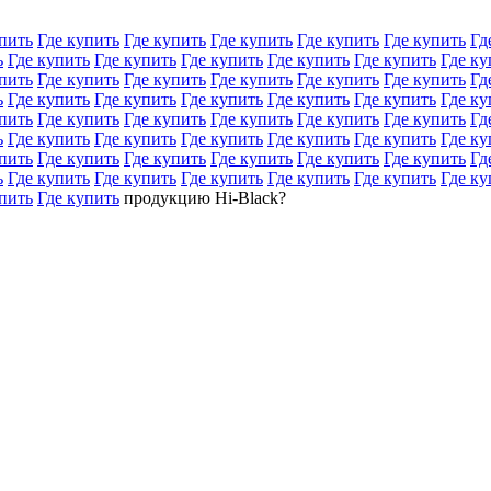
пить
Где купить
Где купить
Где купить
Где купить
Где купить
Гд
ь
Где купить
Где купить
Где купить
Где купить
Где купить
Где ку
пить
Где купить
Где купить
Где купить
Где купить
Где купить
Гд
ь
Где купить
Где купить
Где купить
Где купить
Где купить
Где ку
пить
Где купить
Где купить
Где купить
Где купить
Где купить
Гд
ь
Где купить
Где купить
Где купить
Где купить
Где купить
Где ку
пить
Где купить
Где купить
Где купить
Где купить
Где купить
Гд
ь
Где купить
Где купить
Где купить
Где купить
Где купить
Где ку
пить
Где купить
продукцию Hi-Black?