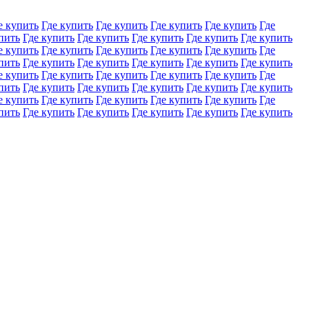
е купить
Где купить
Где купить
Где купить
Где купить
Где
пить
Где купить
Где купить
Где купить
Где купить
Где купить
е купить
Где купить
Где купить
Где купить
Где купить
Где
пить
Где купить
Где купить
Где купить
Где купить
Где купить
е купить
Где купить
Где купить
Где купить
Где купить
Где
пить
Где купить
Где купить
Где купить
Где купить
Где купить
е купить
Где купить
Где купить
Где купить
Где купить
Где
пить
Где купить
Где купить
Где купить
Где купить
Где купить