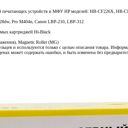
джей печатающих устройств и МФУ HP моделей: HB-CF226X, HB
28dw, Pro M404n, Canon LBP-210, LBP-312
имых картриджей Hi-Black
жения), Magnetic Roller (MG)
льцев и используются только с целью описания товара. Информа
ценах может содержать ошибки, и быть изменена без предварите