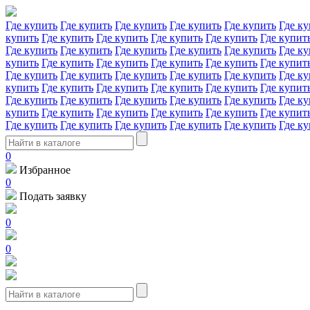
Где купить
Где купить
Где купить
Где купить
Где купить
Где ку
купить
Где купить
Где купить
Где купить
Где купить
Где купит
Где купить
Где купить
Где купить
Где купить
Где купить
Где ку
купить
Где купить
Где купить
Где купить
Где купить
Где купит
Где купить
Где купить
Где купить
Где купить
Где купить
Где ку
купить
Где купить
Где купить
Где купить
Где купить
Где купит
Где купить
Где купить
Где купить
Где купить
Где купить
Где ку
купить
Где купить
Где купить
Где купить
Где купить
Где купит
Где купить
Где купить
Где купить
Где купить
Где купить
Где ку
0
Избранное
0
Подать заявку
0
0