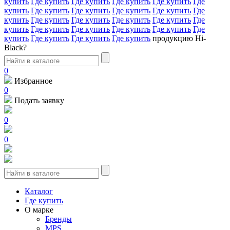
купить
Где купить
Где купить
Где купить
Где купить
Где
купить
Где купить
Где купить
Где купить
Где купить
Где
купить
Где купить
Где купить
Где купить
Где купить
Где
купить
Где купить
Где купить
Где купить
Где купить
Где
купить
Где купить
Где купить
Где купить
продукцию Hi-
Black?
0
Избранное
0
Подать заявку
0
0
Каталог
Где купить
О марке
Бренды
MPS