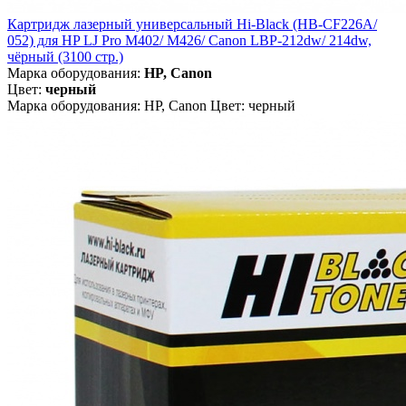
Картридж лазерный универсальный Hi-Black (HB-CF226A/
052) для HP LJ Pro M402/ M426/ Canon LBP-212dw/ 214dw,
чёрный (3100 стр.)
Марка оборудования:
HP, Canon
Цвет:
черный
Марка оборудования: HP, Canon Цвет: черный