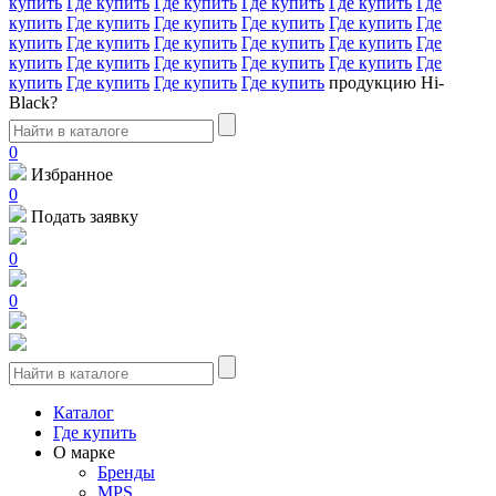
купить
Где купить
Где купить
Где купить
Где купить
Где
купить
Где купить
Где купить
Где купить
Где купить
Где
купить
Где купить
Где купить
Где купить
Где купить
Где
купить
Где купить
Где купить
Где купить
Где купить
Где
купить
Где купить
Где купить
Где купить
продукцию Hi-
Black?
0
Избранное
0
Подать заявку
0
0
Каталог
Где купить
О марке
Бренды
MPS