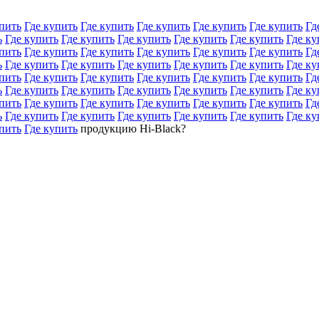
пить
Где купить
Где купить
Где купить
Где купить
Где купить
Гд
ь
Где купить
Где купить
Где купить
Где купить
Где купить
Где ку
пить
Где купить
Где купить
Где купить
Где купить
Где купить
Гд
ь
Где купить
Где купить
Где купить
Где купить
Где купить
Где ку
пить
Где купить
Где купить
Где купить
Где купить
Где купить
Гд
ь
Где купить
Где купить
Где купить
Где купить
Где купить
Где ку
пить
Где купить
Где купить
Где купить
Где купить
Где купить
Гд
ь
Где купить
Где купить
Где купить
Где купить
Где купить
Где ку
пить
Где купить
продукцию Hi-Black?