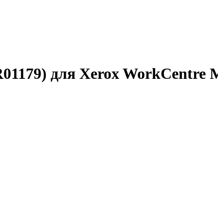
01179) для Xerox WorkCentre M