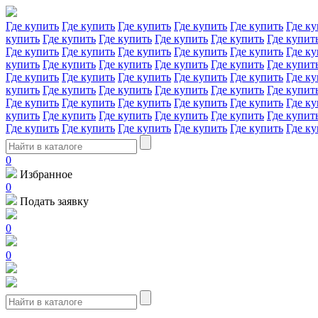
Где купить
Где купить
Где купить
Где купить
Где купить
Где ку
купить
Где купить
Где купить
Где купить
Где купить
Где купит
Где купить
Где купить
Где купить
Где купить
Где купить
Где ку
купить
Где купить
Где купить
Где купить
Где купить
Где купит
Где купить
Где купить
Где купить
Где купить
Где купить
Где ку
купить
Где купить
Где купить
Где купить
Где купить
Где купит
Где купить
Где купить
Где купить
Где купить
Где купить
Где ку
купить
Где купить
Где купить
Где купить
Где купить
Где купит
Где купить
Где купить
Где купить
Где купить
Где купить
Где ку
0
Избранное
0
Подать заявку
0
0