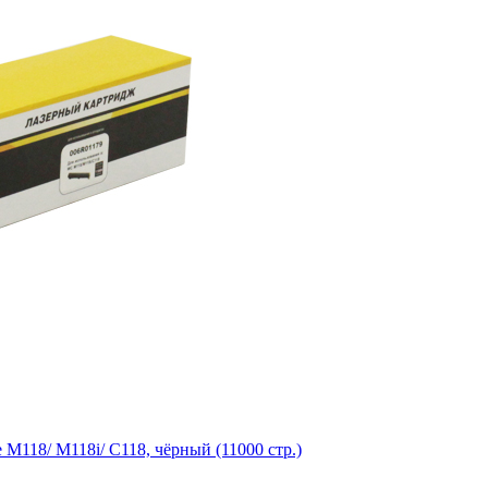
M118/ M118i/ C118, чёрный (11000 стр.)