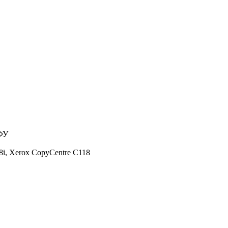
ФУ
i,
Xerox CopyCentre C118