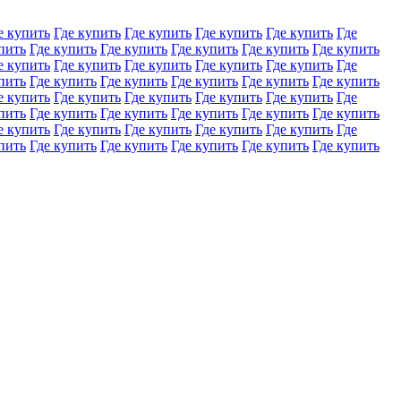
е купить
Где купить
Где купить
Где купить
Где купить
Где
пить
Где купить
Где купить
Где купить
Где купить
Где купить
е купить
Где купить
Где купить
Где купить
Где купить
Где
пить
Где купить
Где купить
Где купить
Где купить
Где купить
е купить
Где купить
Где купить
Где купить
Где купить
Где
пить
Где купить
Где купить
Где купить
Где купить
Где купить
е купить
Где купить
Где купить
Где купить
Где купить
Где
пить
Где купить
Где купить
Где купить
Где купить
Где купить