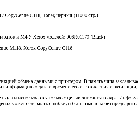
/ CopyCentre C118, Toner, чёрный (11000 стр.)
аратов и МФУ Xerox моделей: 006R01179 (Black)
ntre M118, Xerox CopyCentre C118
нкцией обмена данными с принтером. В память чипа закладывае
ит информацию о дате и времени его изготовления и активации, 
льцев и используются только с целью описания товара. Информа
ценах может содержать ошибки, и быть изменена без предварите