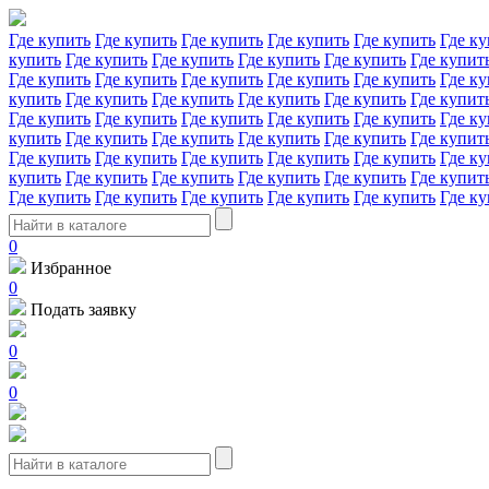
Где купить
Где купить
Где купить
Где купить
Где купить
Где ку
купить
Где купить
Где купить
Где купить
Где купить
Где купит
Где купить
Где купить
Где купить
Где купить
Где купить
Где ку
купить
Где купить
Где купить
Где купить
Где купить
Где купит
Где купить
Где купить
Где купить
Где купить
Где купить
Где ку
купить
Где купить
Где купить
Где купить
Где купить
Где купит
Где купить
Где купить
Где купить
Где купить
Где купить
Где ку
купить
Где купить
Где купить
Где купить
Где купить
Где купит
Где купить
Где купить
Где купить
Где купить
Где купить
Где ку
0
Избранное
0
Подать заявку
0
0