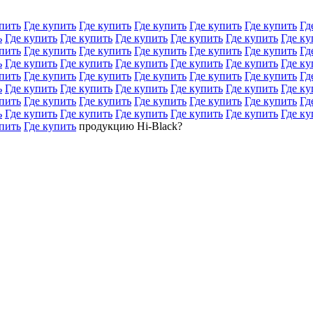
пить
Где купить
Где купить
Где купить
Где купить
Где купить
Гд
ь
Где купить
Где купить
Где купить
Где купить
Где купить
Где ку
пить
Где купить
Где купить
Где купить
Где купить
Где купить
Гд
ь
Где купить
Где купить
Где купить
Где купить
Где купить
Где ку
пить
Где купить
Где купить
Где купить
Где купить
Где купить
Гд
ь
Где купить
Где купить
Где купить
Где купить
Где купить
Где ку
пить
Где купить
Где купить
Где купить
Где купить
Где купить
Гд
ь
Где купить
Где купить
Где купить
Где купить
Где купить
Где ку
пить
Где купить
продукцию Hi-Black?