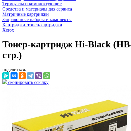
Термоузлы и комплектующие
Средства и материалы для сервиса
Матричные картриджи
Заправочные наборы и комплекты
Картриджи, тонер-картриджи
Xerox
Тонер-картридж Hi-Black (HB-
стр.)
поделиться:
скопировать ссылку