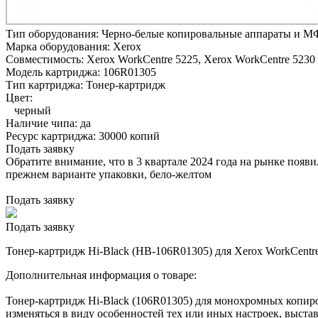
Тип оборудования:
Черно-белые копировальные аппараты и М
Марка оборудования:
Xerox
Совместимость:
Xerox WorkCentre 5225,
Xerox WorkCentre 5230
Модель картриджа:
106R01305
Тип картриджа:
Тонер-картридж
Цвет:
черный
Наличие чипа:
да
Ресурс картриджа:
30000 копий
Подать заявку
Обратите внимание, что в 3 квартале 2024 года на рынке появ
прежнем варианте упаковки, бело-желтом
Подать заявку
Подать заявку
Тонер-картридж Hi-Black (HB-106R01305) для Xerox WorkCentre 
Дополнительная информация о товаре:
Тонер-картридж Hi-Black (106R01305) для монохромных копиро
изменяться в виду особенностей тех или иных настроек, выста