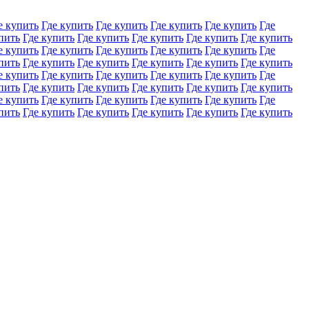
е купить
Где купить
Где купить
Где купить
Где купить
Где
пить
Где купить
Где купить
Где купить
Где купить
Где купить
е купить
Где купить
Где купить
Где купить
Где купить
Где
пить
Где купить
Где купить
Где купить
Где купить
Где купить
е купить
Где купить
Где купить
Где купить
Где купить
Где
пить
Где купить
Где купить
Где купить
Где купить
Где купить
е купить
Где купить
Где купить
Где купить
Где купить
Где
пить
Где купить
Где купить
Где купить
Где купить
Где купить