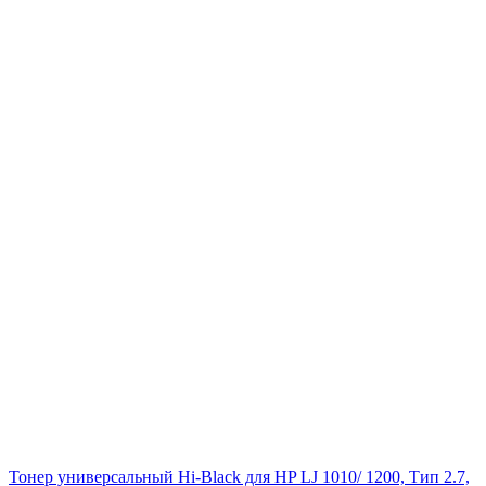
Тонер универсальный Hi-Black для HP LJ 1010/ 1200, Тип 2.7,