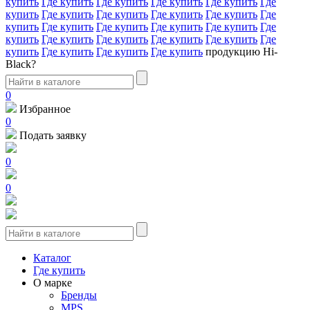
купить
Где купить
Где купить
Где купить
Где купить
Где
купить
Где купить
Где купить
Где купить
Где купить
Где
купить
Где купить
Где купить
Где купить
Где купить
Где
купить
Где купить
Где купить
Где купить
Где купить
Где
купить
Где купить
Где купить
Где купить
продукцию Hi-
Black?
0
Избранное
0
Подать заявку
0
0
Каталог
Где купить
О марке
Бренды
MPS