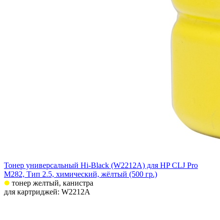
Тонер универсальный Hi-Black (W2212A) для HP CLJ Pro
M282, Тип 2.5, химический, жёлтый (500 гр.)
тонер желтый, канистра
для картриджей: W2212A