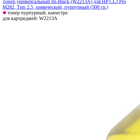
Тонер универсальный Hi-Black (W2213A) для HP CLJ Pro
M282, Тип 2.5, химический, пурпурный (500 гр.)
тонер пурпурный, канистра
для картриджей: W2213A