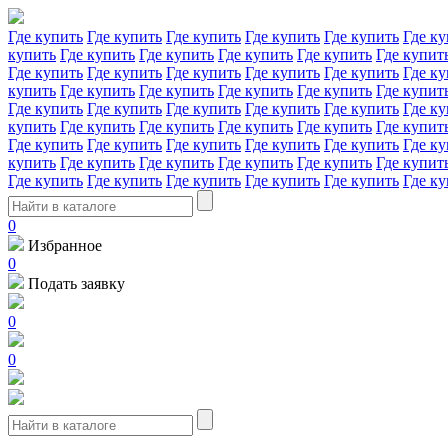
Где купить
Где купить
Где купить
Где купить
Где купить
Где ку
купить
Где купить
Где купить
Где купить
Где купить
Где купит
Где купить
Где купить
Где купить
Где купить
Где купить
Где ку
купить
Где купить
Где купить
Где купить
Где купить
Где купит
Где купить
Где купить
Где купить
Где купить
Где купить
Где ку
купить
Где купить
Где купить
Где купить
Где купить
Где купит
Где купить
Где купить
Где купить
Где купить
Где купить
Где ку
купить
Где купить
Где купить
Где купить
Где купить
Где купит
Где купить
Где купить
Где купить
Где купить
Где купить
Где ку
0
Избранное
0
Подать заявку
0
0