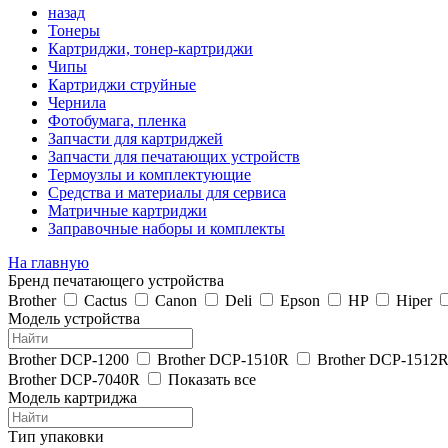
назад
Тонеры
Картриджи, тонер-картриджи
Чипы
Картриджи струйные
Чернила
Фотобумага, пленка
Запчасти для картриджей
Запчасти для печатающих устройств
Термоузлы и комплектующие
Средства и материалы для сервиса
Матричные картриджи
Заправочные наборы и комплекты
На главную
Бренд печатающего устройства
Brother
Cactus
Canon
Deli
Epson
HP
Hiper
Модель устройства
Brother DCP-1200
Brother DCP-1510R
Brother DCP-1512
Brother DCP-7040R
Показать все
Модель картриджа
Тип упаковки