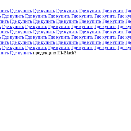
пить
Где купить
Где купить
Где купить
Где купить
Где купить
Гд
ь
Где купить
Где купить
Где купить
Где купить
Где купить
Где ку
пить
Где купить
Где купить
Где купить
Где купить
Где купить
Гд
ь
Где купить
Где купить
Где купить
Где купить
Где купить
Где ку
пить
Где купить
Где купить
Где купить
Где купить
Где купить
Гд
ь
Где купить
Где купить
Где купить
Где купить
Где купить
Где ку
пить
Где купить
Где купить
Где купить
Где купить
Где купить
Гд
ь
Где купить
Где купить
Где купить
Где купить
Где купить
Где ку
пить
Где купить
продукцию Hi-Black?