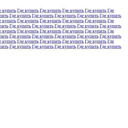
е купить
Где купить
Где купить
Где купить
Где купить
Где
пить
Где купить
Где купить
Где купить
Где купить
Где купить
е купить
Где купить
Где купить
Где купить
Где купить
Где
пить
Где купить
Где купить
Где купить
Где купить
Где купить
е купить
Где купить
Где купить
Где купить
Где купить
Где
пить
Где купить
Где купить
Где купить
Где купить
Где купить
е купить
Где купить
Где купить
Где купить
Где купить
Где
пить
Где купить
Где купить
Где купить
Где купить
Где купить