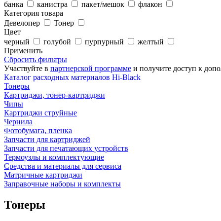
банка
канистра
пакет/мешок
флакон
Категория товара
Девелопер
Тонер
Цвет
черный
голубой
пурпурный
желтый
Применить
Сбросить фильтры
Участвуйте в
партнерской программе
и получите доступ к
допо
Каталог расходных материалов Hi-Black
Тонеры
Картриджи, тонер-картриджи
Чипы
Картриджи струйные
Чернила
Фотобумага, пленка
Запчасти для картриджей
Запчасти для печатающих устройств
Термоузлы и комплектующие
Средства и материалы для сервиса
Матричные картриджи
Заправочные наборы и комплекты
Тонеры