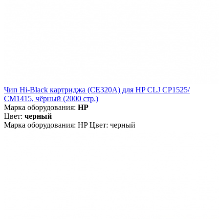
Чип Hi-Black картриджа (CE320A) для HP CLJ CP1525/
CM1415, чёрный (2000 стр.)
Марка оборудования:
HP
Цвет:
черный
Марка оборудования: HP Цвет: черный