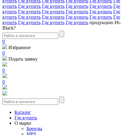
купить
Где купить
Где купить
Где купить
Где купить
Где
купить
Где купить
Где купить
Где купить
Где купить
Где
купить
Где купить
Где купить
Где купить
Где купить
Где
купить
Где купить
Где купить
Где купить
Где купить
Где
купить
Где купить
Где купить
Где купить
продукцию Hi-
Black?
0
Избранное
0
Подать заявку
0
0
Каталог
Где купить
О марке
Бренды
MPS