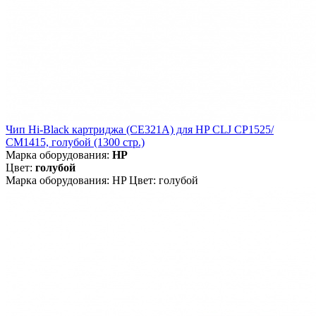
Чип Hi-Black картриджа (CE321A) для HP CLJ CP1525/
CM1415, голубой (1300 стр.)
Марка оборудования:
HP
Цвет:
голубой
Марка оборудования: HP Цвет: голубой