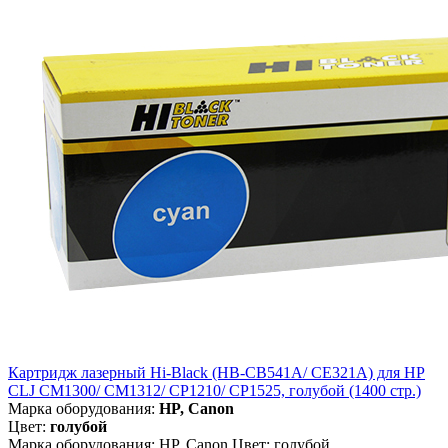
Картридж лазерный Hi-Black (HB-CB541A/ CE321A) для HP
CLJ CM1300/ CM1312/ CP1210/ CP1525, голубой (1400 стр.)
Марка оборудования:
HP, Canon
Цвет:
голубой
Марка оборудования: HP, Canon Цвет: голубой