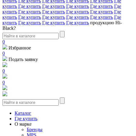
купить
Где купить
Где купить
Где купить
Где купить
Где
купить
Где купить
Где купить
Где купить
Где купить
Где
купить
Где купить
Где купить
Где купить
Где купить
Где
купить
Где купить
Где купить
Где купить
Где купить
Где
купить
Где купить
Где купить
Где купить
продукцию Hi-
Black?
0
Избранное
0
Подать заявку
0
0
Каталог
Где купить
О марке
Бренды
MPS