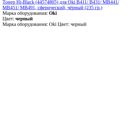
Тонер Hi-Black (44574805) для Oki B411/ B431/ MB441/
MB451/ MB491, сферический, чёрный (235 гр.)
Марка оборудования:
Oki
Цвет:
черный
Марка оборудования: Oki Цвет: черный