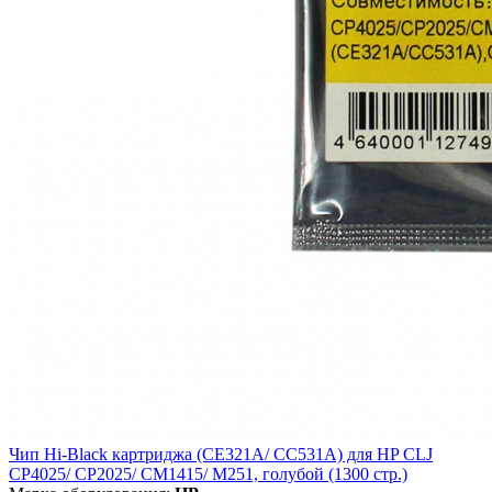
Чип Hi-Black картриджа (CE321A/ CC531A) для HP CLJ
CP4025/ CP2025/ CM1415/ M251, голубой (1300 стр.)