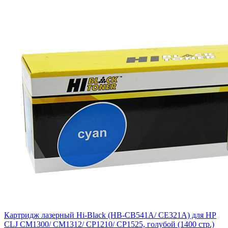
Картридж лазерный Hi-Black (HB-CB541A/ CE321A) для HP
CLJ CM1300/ CM1312/ CP1210/ CP1525, голубой (1400 стр.)