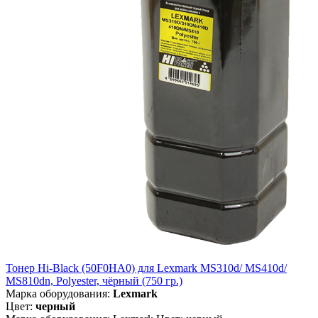
Тонер Hi-Black (50F0HA0) для Lexmark MS310d/ MS410d/
MS810dn, Polyester, чёрный (750 гр.)
Марка оборудования:
Lexmark
Цвет:
черный