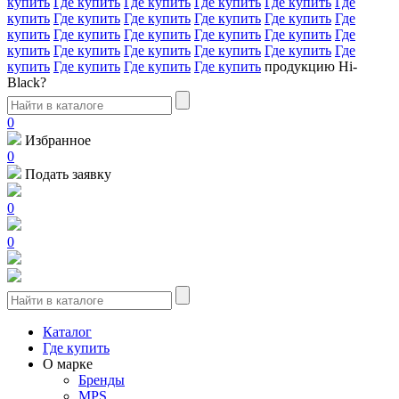
купить
Где купить
Где купить
Где купить
Где купить
Где
купить
Где купить
Где купить
Где купить
Где купить
Где
купить
Где купить
Где купить
Где купить
Где купить
Где
купить
Где купить
Где купить
Где купить
Где купить
Где
купить
Где купить
Где купить
Где купить
продукцию Hi-
Black?
0
Избранное
0
Подать заявку
0
0
Каталог
Где купить
О марке
Бренды
MPS