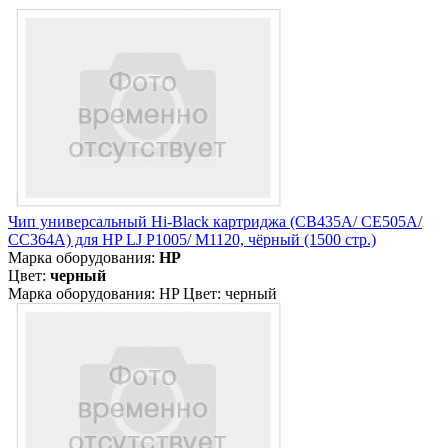
Чип универсальный Hi-Black картриджа (CB435A/ CE505A/
CC364A) для HP LJ P1005/ M1120, чёрный (1500 стр.)
Марка оборудования:
HP
Цвет:
черный
Марка оборудования: HP Цвет: черный