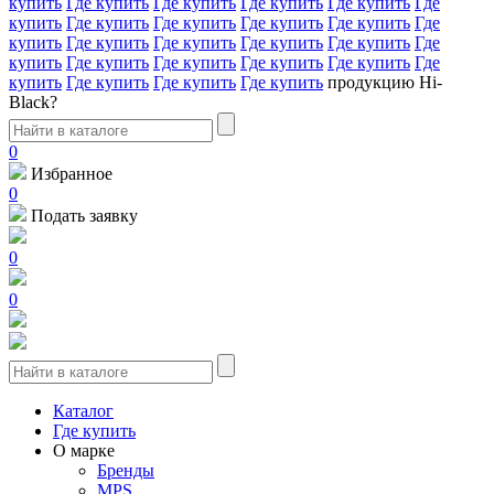
купить
Где купить
Где купить
Где купить
Где купить
Где
купить
Где купить
Где купить
Где купить
Где купить
Где
купить
Где купить
Где купить
Где купить
Где купить
Где
купить
Где купить
Где купить
Где купить
Где купить
Где
купить
Где купить
Где купить
Где купить
продукцию Hi-
Black?
0
Избранное
0
Подать заявку
0
0
Каталог
Где купить
О марке
Бренды
MPS