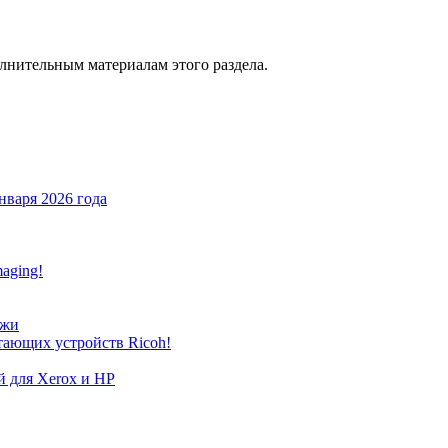
лнительным материалам
этого раздела.
нваря 2026 года
aging!
джи
тающих устройств Ricoh!
й для Xerox и HP