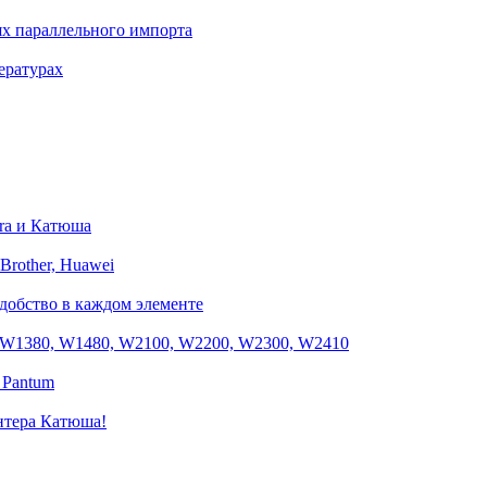
ях параллельного импорта
ературах
era и Катюша
Brother, Huawei
удобство в каждом элементе
 W1380, W1480, W2100, W2200, W2300, W2410
 Pantum
интера Катюша!