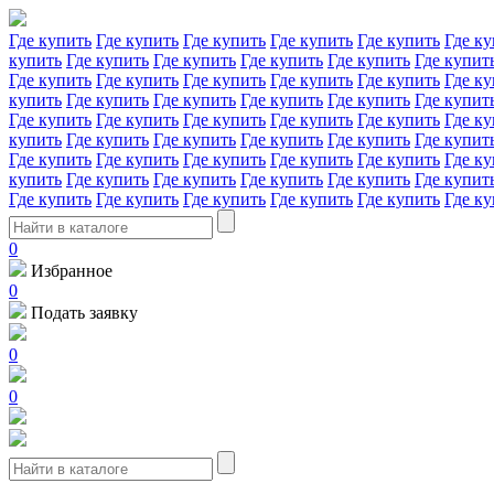
Где купить
Где купить
Где купить
Где купить
Где купить
Где ку
купить
Где купить
Где купить
Где купить
Где купить
Где купит
Где купить
Где купить
Где купить
Где купить
Где купить
Где ку
купить
Где купить
Где купить
Где купить
Где купить
Где купит
Где купить
Где купить
Где купить
Где купить
Где купить
Где ку
купить
Где купить
Где купить
Где купить
Где купить
Где купит
Где купить
Где купить
Где купить
Где купить
Где купить
Где ку
купить
Где купить
Где купить
Где купить
Где купить
Где купит
Где купить
Где купить
Где купить
Где купить
Где купить
Где ку
0
Избранное
0
Подать заявку
0
0