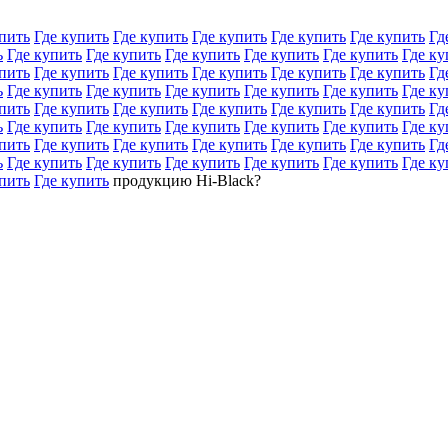
пить
Где купить
Где купить
Где купить
Где купить
Где купить
Гд
ь
Где купить
Где купить
Где купить
Где купить
Где купить
Где ку
пить
Где купить
Где купить
Где купить
Где купить
Где купить
Гд
ь
Где купить
Где купить
Где купить
Где купить
Где купить
Где ку
пить
Где купить
Где купить
Где купить
Где купить
Где купить
Гд
ь
Где купить
Где купить
Где купить
Где купить
Где купить
Где ку
пить
Где купить
Где купить
Где купить
Где купить
Где купить
Гд
ь
Где купить
Где купить
Где купить
Где купить
Где купить
Где ку
пить
Где купить
продукцию Hi-Black?