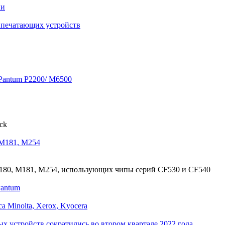
ии
я печатающих устройств
Pantum P2200/ M6500
ck
 M181, M254
180, M181, M254, использующих чипы серий CF530 и CF540
Pantum
 Minolta, Xerox, Kyocera
 устройств сократились во втором квартале 2022 года