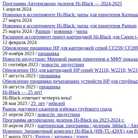
Программа Авторизации дилеров Hi-Black — 2024-2025
1 апреля 2024
Новинки в ассортименте Hi-Black: чипы для принтеров Катюш
27 марта 2024
Новинки в ассортименте Hi-Black: чипы для принтеров Pantum
25 марта 2024
/
Pantum
/
новинки
/
чипы
Расширен ассортимент принт-картриджей Hi-Black для Canon 
12 февраля 2024
Обновление прошивки HP для картриджей серий CF259/ CF28
29 ноября 2023
/
прошивка
Новости индустрии: Мировой рынок принтеров и МФУ показал
11 сентября 2023
/
новости_индустрии
Обновление ПО для картриджей HP серий W2110, W2210, W231
17 августа 2023
/
прошивка
Обновление прошивки печатающих устройств HP для струйны
16 августа 2023
/
прошивка
Hi-Black — 25 лет!
Hi-Black отмечает четверть века!
28 мая 2023
/
25_лет
/
юбилей
Рынок документ-сканеров избежал глубокого спада
21 апреля 2023
/
новости_индустрии
Программа авторизации дилеров Hi-Black на 2023-2024 г.
10 апреля 2023
/
партнерская_программа / дилерам_hiblack / А
Новинки: Заправочный комплект Hi-Black (HB-TL-420X) для P
17 марта 2023
/
Pantum
/
заправка
/
тонер