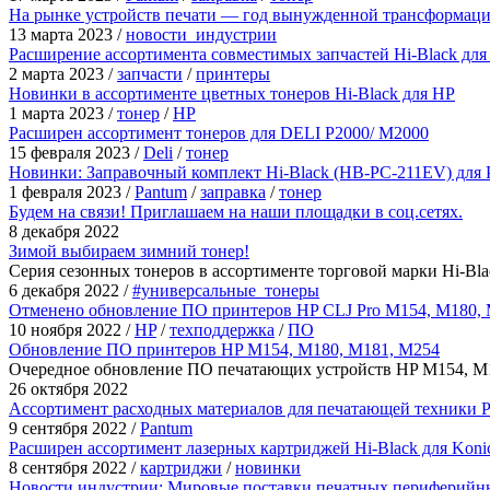
На рынке устройств печати — год вынужденной трансформац
13 марта 2023
/
новости_индустрии
Расширение ассортимента совместимых запчастей Hi-Black дл
2 марта 2023
/
запчасти
/
принтеры
Новинки в ассортименте цветных тонеров Hi-Black для HP
1 марта 2023
/
тонер
/
HP
Расширен ассортимент тонеров для DELI P2000/ M2000
15 февраля 2023
/
Deli
/
тонер
Новинки: Заправочный комплект Hi-Black (HB-PC-211EV) для 
1 февраля 2023
/
Pantum
/
заправка
/
тонер
Будем на связи! Приглашаем на наши площадки в соц.сетях.
8 декабря 2022
Зимой выбираем зимний тонер!
Серия сезонных тонеров в ассортименте торговой марки Hi-Bla
6 декабря 2022
/
#универсальные_тонеры
Отменено обновление ПО принтеров HP CLJ Pro M154, M180,
10 ноября 2022
/
HP
/
техподдержка
/
ПО
Обновление ПО принтеров HP M154, M180, M181, M254
Очередное обновление ПО печатающих устройств HP M154, M
26 октября 2022
Ассортимент расходных материалов для печатающей техники 
9 сентября 2022
/
Pantum
Расширен ассортимент лазерных картриджей Hi-Black для Konica
8 сентября 2022
/
картриджи
/
новинки
Новости индустрии: Мировые поставки печатных периферийных