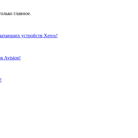
олько главное.
чатающих устройств Xerox!
я Avision!
!