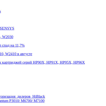
а
i-SENSYS
9, W2030
 спад на 11,7%
0, W2410 в августе
х картриджей серий HP90X, HP91X, HP95X, HP96X
вторизация_дилеров_HiBlack
antum P3010/ M6700/ M7100