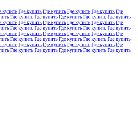
е купить
Где купить
Где купить
Где купить
Где купить
Где
пить
Где купить
Где купить
Где купить
Где купить
Где купить
е купить
Где купить
Где купить
Где купить
Где купить
Где
пить
Где купить
Где купить
Где купить
Где купить
Где купить
е купить
Где купить
Где купить
Где купить
Где купить
Где
пить
Где купить
Где купить
Где купить
Где купить
Где купить
е купить
Где купить
Где купить
Где купить
Где купить
Где
пить
Где купить
Где купить
Где купить
Где купить
Где купить