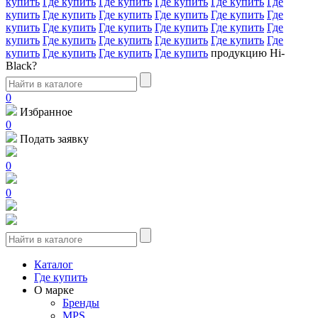
купить
Где купить
Где купить
Где купить
Где купить
Где
купить
Где купить
Где купить
Где купить
Где купить
Где
купить
Где купить
Где купить
Где купить
Где купить
Где
купить
Где купить
Где купить
Где купить
Где купить
Где
купить
Где купить
Где купить
Где купить
продукцию Hi-
Black?
0
Избранное
0
Подать заявку
0
0
Каталог
Где купить
О марке
Бренды
MPS