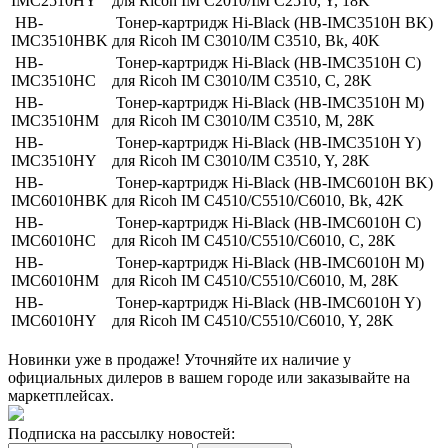
IMC2510HY
для Ricoh IM C2010/IM C2510, Y, 18K
HB-
Тонер-картридж Hi-Black (HB-IMC3510H BK)
IMC3510HBK
для Ricoh IM C3010/IM C3510, Bk, 40K
HB-
Тонер-картридж Hi-Black (HB-IMC3510H C)
IMC3510HC
для Ricoh IM C3010/IM C3510, C, 28K
HB-
Тонер-картридж Hi-Black (HB-IMC3510H M)
IMC3510HM
для Ricoh IM C3010/IM C3510, M, 28K
HB-
Тонер-картридж Hi-Black (HB-IMC3510H Y)
IMC3510HY
для Ricoh IM C3010/IM C3510, Y, 28K
HB-
Тонер-картридж Hi-Black (HB-IMC6010H BK)
IMC6010HBK
для Ricoh IM C4510/C5510/C6010, Bk, 42K
HB-
Тонер-картридж Hi-Black (HB-IMC6010H C)
IMC6010HC
для Ricoh IM C4510/C5510/C6010, C, 28K
HB-
Тонер-картридж Hi-Black (HB-IMC6010H M)
IMC6010HM
для Ricoh IM C4510/C5510/C6010, M, 28K
HB-
Тонер-картридж Hi-Black (HB-IMC6010H Y)
IMC6010HY
для Ricoh IM C4510/C5510/C6010, Y, 28K
Новинки уже в продаже! Уточняйте их наличие у
официальных дилеров в вашем городе или заказывайте на
маркетплейсах.
Подписка на рассылку новостей: