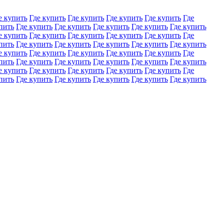
е купить
Где купить
Где купить
Где купить
Где купить
Где
пить
Где купить
Где купить
Где купить
Где купить
Где купить
е купить
Где купить
Где купить
Где купить
Где купить
Где
пить
Где купить
Где купить
Где купить
Где купить
Где купить
е купить
Где купить
Где купить
Где купить
Где купить
Где
пить
Где купить
Где купить
Где купить
Где купить
Где купить
е купить
Где купить
Где купить
Где купить
Где купить
Где
пить
Где купить
Где купить
Где купить
Где купить
Где купить