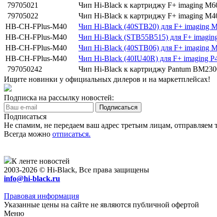
79705021
Чип Hi-Black к картриджу F+ imaging M
79705022
Чип Hi-Black к картриджу F+ imaging M4
HB-CH-FPlus-M40
Чип Hi-Black (40STB20) для F+ imaging M
HB-CH-FPlus-M40
Чип Hi-Black (STB55B515) для F+ imagin
HB-CH-FPlus-M40
Чип Hi-Black (40STB06) для F+ imaging M
HB-CH-FPlus-M40
Чип Hi-Black (40IU40R) для F+ imaging P
797050242
Чип Hi-Black к картриджу Pantum BM23
Ищите новинки у официальных дилеров и на маркетплейсах!
Подписка на рассылку новостей:
Подписаться
Не спамим, не передаем ваш адрес третьим лицам, отправляем т
Всегда можно
отписаться.
К ленте новостей
2003-2026 © Hi-Black, Все права защищены
info@hi-black.ru
Правовая информация
Указанные цены на сайте не являются публичной офертой
Меню