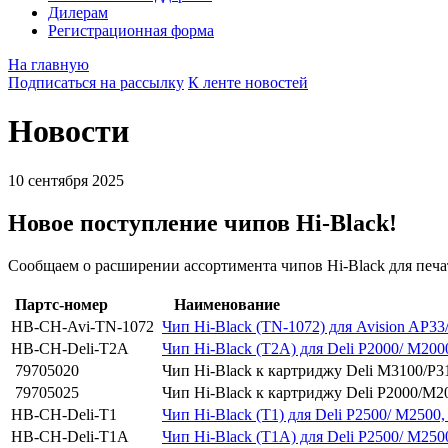
Дилерам
Регистрационная форма
На главную
Подписаться на рассылку
К ленте новостей
Новости
10 сентября 2025
Новое поступление чипов Hi-Black!
Сообщаем о расширении ассортимента чипов Hi-Black для печата
Партс-номер
Наименование
HB-CH-Avi-TN-1072
Чип Hi-Black (TN-1072) для Avision AP33
HB-CH-Deli-T2A
Чип Hi-Black (T2A) для Deli P2000/ M2000
79705020
Чип Hi-Black к картриджу Deli M3100/P31
79705025
Чип Hi-Black к картриджу Deli P2000/M200
HB-CH-Deli-T1
Чип Hi-Black (T1) для Deli P2500/ M2500,
HB-CH-Deli-T1A
Чип Hi-Black (T1A) для Deli P2500/ M2500