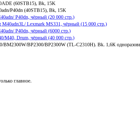
60ADE (60STB15), Bk, 15K
0adn/P40dn (40STB15), Bk, 15K
40adn/ P40dn, чёрный (20 000 стр.)
g M40adn3L/ Lexmark MS331, чёрный (15 000 стр.)
40adn/ P40dn, чёрный (6000 стр.)
40/M40, Drum, чёрный (40 000 стр.)
00/BM2300W/BP2300/BP2300W (TL-C2310H). Bk. 1,6К одноразо
олько главное.