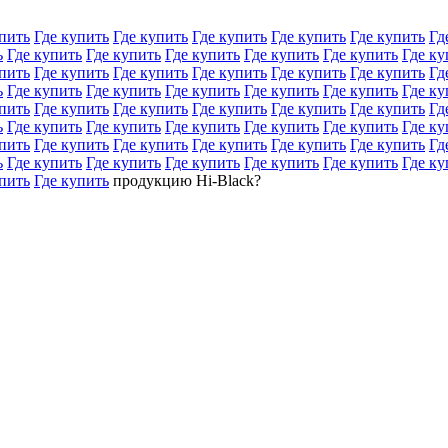
пить
Где купить
Где купить
Где купить
Где купить
Где купить
Гд
ь
Где купить
Где купить
Где купить
Где купить
Где купить
Где ку
пить
Где купить
Где купить
Где купить
Где купить
Где купить
Гд
ь
Где купить
Где купить
Где купить
Где купить
Где купить
Где ку
пить
Где купить
Где купить
Где купить
Где купить
Где купить
Гд
ь
Где купить
Где купить
Где купить
Где купить
Где купить
Где ку
пить
Где купить
Где купить
Где купить
Где купить
Где купить
Гд
ь
Где купить
Где купить
Где купить
Где купить
Где купить
Где ку
пить
Где купить
продукцию Hi-Black?