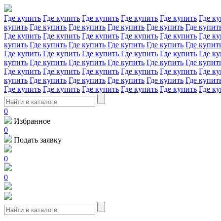
Где купить
Где купить
Где купить
Где купить
Где купить
Где ку
купить
Где купить
Где купить
Где купить
Где купить
Где купит
Где купить
Где купить
Где купить
Где купить
Где купить
Где ку
купить
Где купить
Где купить
Где купить
Где купить
Где купит
Где купить
Где купить
Где купить
Где купить
Где купить
Где ку
купить
Где купить
Где купить
Где купить
Где купить
Где купит
Где купить
Где купить
Где купить
Где купить
Где купить
Где ку
купить
Где купить
Где купить
Где купить
Где купить
Где купит
Где купить
Где купить
Где купить
Где купить
Где купить
Где ку
0
Избранное
0
Подать заявку
0
0