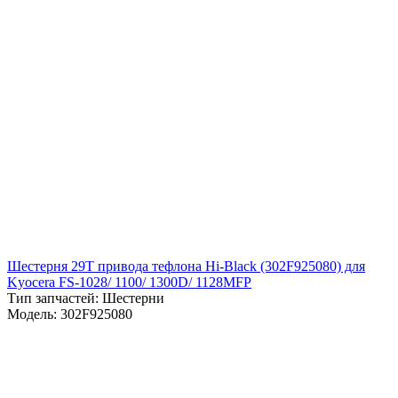
Шестерня 29T привода тефлона Hi-Black (302F925080) для
Kyocera FS-1028/ 1100/ 1300D/ 1128MFP
Тип запчастей: Шестерни
Модель: 302F925080