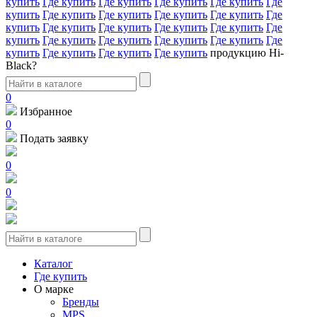
купить
Где купить
Где купить
Где купить
Где купить
Где
купить
Где купить
Где купить
Где купить
Где купить
Где
купить
Где купить
Где купить
Где купить
Где купить
Где
купить
Где купить
Где купить
Где купить
Где купить
Где
купить
Где купить
Где купить
Где купить
продукцию Hi-
Black?
0
Избранное
0
Подать заявку
0
0
Каталог
Где купить
О марке
Бренды
MPS