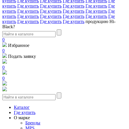
купить
Где купить
Где купить
Где купить
Где купить
Где
купить
Где купить
Где купить
Где купить
Где купить
Где
купить
Где купить
Где купить
Где купить
Где купить
Где
купить
Где купить
Где купить
Где купить
Где купить
Где
купить
Где купить
Где купить
Где купить
продукцию Hi-
Black?
0
Избранное
0
Подать заявку
0
0
Каталог
Где купить
О марке
Бренды
MPS