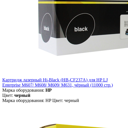
Картридж лазерный Hi-Black (HB-CF237A) для HP LJ
Enterprise M607/ M608/ M609/ M631, чёрный (11000 стр.)
Марка оборудования:
HP
Цвет:
черный
Марка оборудования: HP Цвет: черный