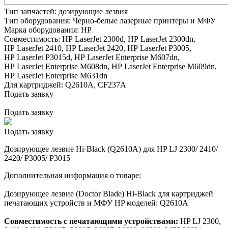
Тип запчастей:
дозирующие лезвия
Тип оборудования:
Черно-белые лазерные принтеры и МФУ
Марка оборудования:
HP
Совместимость:
HP LaserJet 2300d,
HP LaserJet 2300dn,
HP LaserJet 2410,
HP LaserJet 2420,
HP LaserJet P3005,
HP LaserJet P3015d,
HP LaserJet Enterprise M607dn,
HP LaserJet Enterprise M608dn,
HP LaserJet Enterprise M609dn,
HP LaserJet Enterprise M631dn
Для картриджей:
Q2610A, CF237A
Подать заявку
Подать заявку
Подать заявку
Дозирующее лезвие Hi-Black (Q2610A) для HP LJ 2300/ 2410/
2420/ P3005/ P3015
Дополнительная информация о товаре:
Дозирующее лезвие (Doctor Blade) Hi-Black для картриджей
печатающих устройств и МФУ HP моделей: Q2610A
Совместимость с печатающими устройствами:
HP LJ 2300,