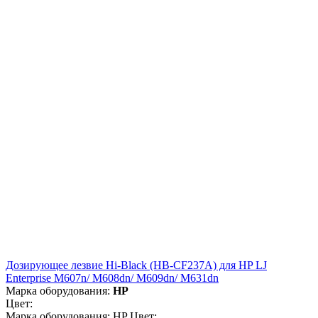
Дозирующее лезвие Hi-Black (HB-CF237A) для HP LJ
Enterprise M607n/ M608dn/ M609dn/ M631dn
Марка оборудования:
HP
Цвет:
Марка оборудования: HP Цвет: