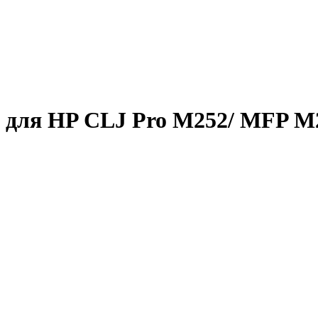
 для HP CLJ Pro M252/ MFP M27