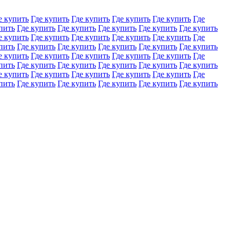
е купить
Где купить
Где купить
Где купить
Где купить
Где
пить
Где купить
Где купить
Где купить
Где купить
Где купить
е купить
Где купить
Где купить
Где купить
Где купить
Где
пить
Где купить
Где купить
Где купить
Где купить
Где купить
е купить
Где купить
Где купить
Где купить
Где купить
Где
пить
Где купить
Где купить
Где купить
Где купить
Где купить
е купить
Где купить
Где купить
Где купить
Где купить
Где
пить
Где купить
Где купить
Где купить
Где купить
Где купить