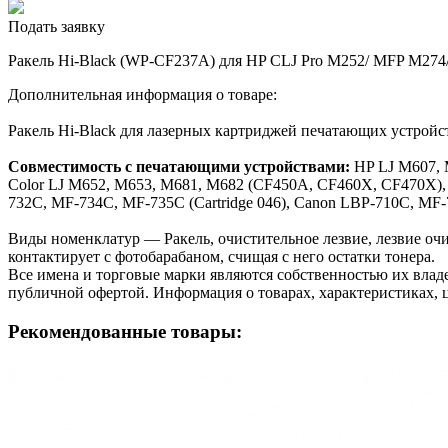
Подать заявку
Ракель Hi-Black (WP-CF237A) для HP CLJ Pro M252/ MFP M274/
Дополнительная информация о товаре:
Ракель Hi-Black для лазерных картриджей печатающих устро
Совместимость с печатающими устройствами:
HP LJ M607, 
Color LJ M652, M653, M681, M682 (CF450A, CF460X, CF470X),
732C, MF-734C, MF-735C (Cartridge 046), Canon LBP-710C, MF-7
Виды номенклатур — Ракель, очистительное лезвие, лезвие очис
контактирует с фотобарабаном, счищая с него остатки тонера.
Все имена и торговые марки являются собственностью их владе
публичной офертой. Информация о товарах, характеристиках, 
Рекомендованные товары: