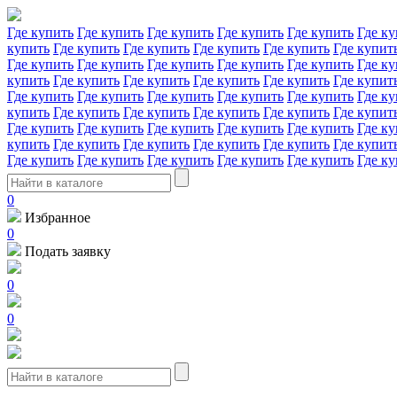
Где купить
Где купить
Где купить
Где купить
Где купить
Где ку
купить
Где купить
Где купить
Где купить
Где купить
Где купит
Где купить
Где купить
Где купить
Где купить
Где купить
Где ку
купить
Где купить
Где купить
Где купить
Где купить
Где купит
Где купить
Где купить
Где купить
Где купить
Где купить
Где ку
купить
Где купить
Где купить
Где купить
Где купить
Где купит
Где купить
Где купить
Где купить
Где купить
Где купить
Где ку
купить
Где купить
Где купить
Где купить
Где купить
Где купит
Где купить
Где купить
Где купить
Где купить
Где купить
Где ку
0
Избранное
0
Подать заявку
0
0