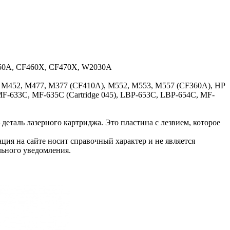
450A, CF460X, CF470X, W2030A
, M452, M477, M377 (CF410A), M552, M553, M557 (CF360A), HP
-633C, MF-635C (Cartridge 045), LBP-653C, LBP-654C, MF-
деталь лазерного картриджа. Это пластина с лезвием, которое
ция на сайте носит справочный характер и не является
льного уведомления.