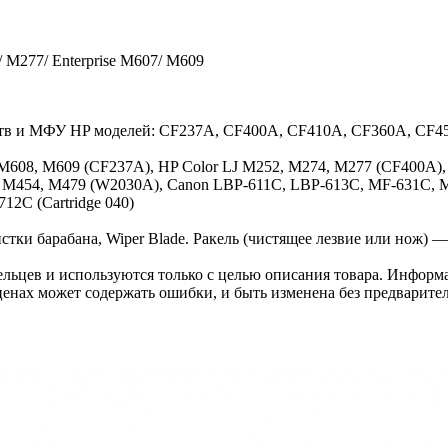
 M277/ Enterprise M607/ M609
йств и МФУ HP моделей: CF237A, CF400A, CF410A, CF360A, CF
M608, M609 (CF237A), HP Color LJ M252, M274, M277 (CF400A)
 M454, M479 (W2030A), Canon LBP-611C, LBP-613C, MF-631C, MF
12C (Cartridge 040)
тки барабана, Wiper Blade. Ракель (чистящее лезвие или нож) — 
льцев и используются только с целью описания товара. Информа
ценах может содержать ошибки, и быть изменена без предварите