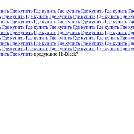
пить
Где купить
Где купить
Где купить
Где купить
Где купить
Гд
ь
Где купить
Где купить
Где купить
Где купить
Где купить
Где ку
пить
Где купить
Где купить
Где купить
Где купить
Где купить
Гд
ь
Где купить
Где купить
Где купить
Где купить
Где купить
Где ку
пить
Где купить
Где купить
Где купить
Где купить
Где купить
Гд
ь
Где купить
Где купить
Где купить
Где купить
Где купить
Где ку
пить
Где купить
Где купить
Где купить
Где купить
Где купить
Гд
ь
Где купить
Где купить
Где купить
Где купить
Где купить
Где ку
пить
Где купить
продукцию Hi-Black?