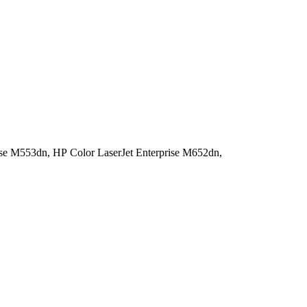
ise M553dn,
HP Color LaserJet Enterprise M652dn,