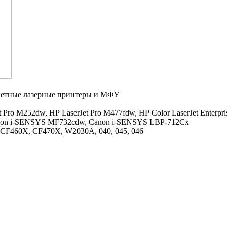
ветные лазерные принтеры и МФУ
t Pro M252dw,
HP LaserJet Pro M477fdw,
HP Color LaserJet Enterpr
on i-SENSYS MF732cdw,
Canon i-SENSYS LBP-712Cx
CF460X, CF470X, W2030A, 040, 045, 046