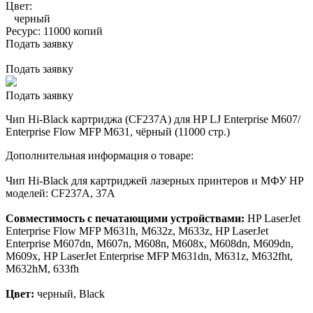
Цвет:
черный
Ресурс:
11000 копий
Подать заявку
Подать заявку
Подать заявку
Чип Hi-Black картриджа (CF237A) для HP LJ Enterprise M607/
Enterprise Flow MFP M631, чёрный (11000 стр.)
Дополнительная информация о товаре:
Чип Hi-Black для картриджей лазерных принтеров и МФУ HP
моделей: CF237A, 37A
Совместимость с печатающими устройствами:
HP LaserJet
Enterprise Flow MFP M631h, M632z, M633z, HP LaserJet
Enterprise M607dn, M607n, M608n, M608x, M608dn, M609dn,
M609x, HP LaserJet Enterprise MFP M631dn, M631z, M632fht,
M632hM, 633fh
Цвет:
черный, Black