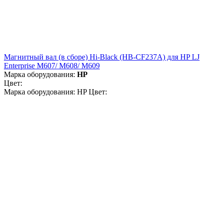
Магнитный вал (в сборе) Hi-Black (HB-CF237A) для HP LJ
Enterprise M607/ M608/ M609
Марка оборудования:
HP
Цвет:
Марка оборудования: HP Цвет: