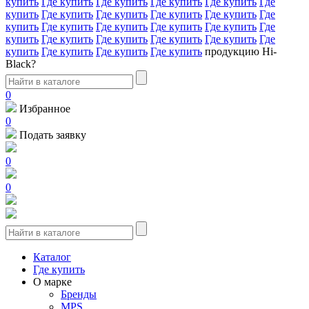
купить
Где купить
Где купить
Где купить
Где купить
Где
купить
Где купить
Где купить
Где купить
Где купить
Где
купить
Где купить
Где купить
Где купить
Где купить
Где
купить
Где купить
Где купить
Где купить
Где купить
Где
купить
Где купить
Где купить
Где купить
продукцию Hi-
Black?
0
Избранное
0
Подать заявку
0
0
Каталог
Где купить
О марке
Бренды
MPS