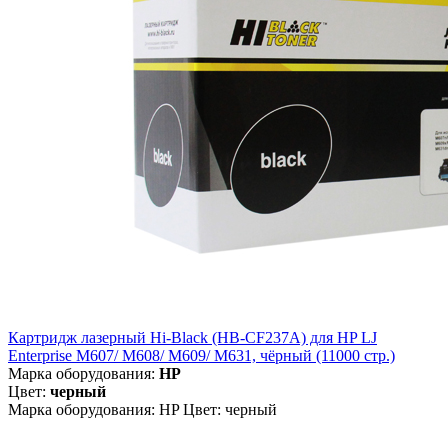
Картридж лазерный Hi-Black (HB-CF237A) для HP LJ
Enterprise M607/ M608/ M609/ M631, чёрный (11000 стр.)
Марка оборудования:
HP
Цвет:
черный
Марка оборудования: HP Цвет: черный