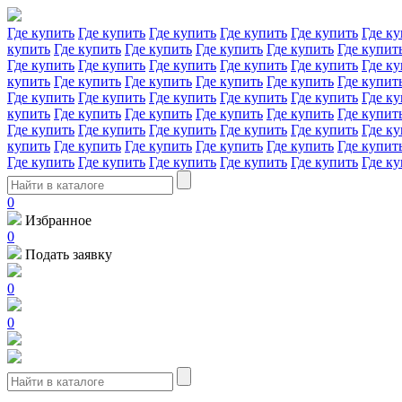
Где купить
Где купить
Где купить
Где купить
Где купить
Где ку
купить
Где купить
Где купить
Где купить
Где купить
Где купит
Где купить
Где купить
Где купить
Где купить
Где купить
Где ку
купить
Где купить
Где купить
Где купить
Где купить
Где купит
Где купить
Где купить
Где купить
Где купить
Где купить
Где ку
купить
Где купить
Где купить
Где купить
Где купить
Где купит
Где купить
Где купить
Где купить
Где купить
Где купить
Где ку
купить
Где купить
Где купить
Где купить
Где купить
Где купит
Где купить
Где купить
Где купить
Где купить
Где купить
Где ку
0
Избранное
0
Подать заявку
0
0