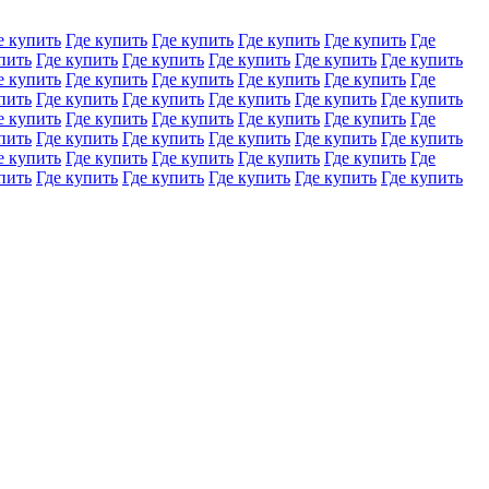
е купить
Где купить
Где купить
Где купить
Где купить
Где
пить
Где купить
Где купить
Где купить
Где купить
Где купить
е купить
Где купить
Где купить
Где купить
Где купить
Где
пить
Где купить
Где купить
Где купить
Где купить
Где купить
е купить
Где купить
Где купить
Где купить
Где купить
Где
пить
Где купить
Где купить
Где купить
Где купить
Где купить
е купить
Где купить
Где купить
Где купить
Где купить
Где
пить
Где купить
Где купить
Где купить
Где купить
Где купить