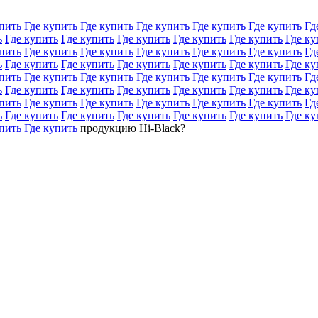
пить
Где купить
Где купить
Где купить
Где купить
Где купить
Гд
ь
Где купить
Где купить
Где купить
Где купить
Где купить
Где ку
пить
Где купить
Где купить
Где купить
Где купить
Где купить
Гд
ь
Где купить
Где купить
Где купить
Где купить
Где купить
Где ку
пить
Где купить
Где купить
Где купить
Где купить
Где купить
Гд
ь
Где купить
Где купить
Где купить
Где купить
Где купить
Где ку
пить
Где купить
Где купить
Где купить
Где купить
Где купить
Гд
ь
Где купить
Где купить
Где купить
Где купить
Где купить
Где ку
пить
Где купить
продукцию Hi-Black?