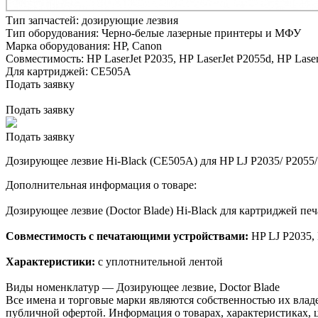
Тип запчастей:
дозирующие лезвия
Тип оборудования:
Черно-белые лазерные принтеры и МФУ
Марка оборудования:
HP, Canon
Совместимость:
HP LaserJet P2035,
HP LaserJet P2055d,
HP Laser
Для картриджей:
CE505A
Подать заявку
Подать заявку
Подать заявку
Дозирующее лезвие Hi-Black (CE505A) для HP LJ P2035/ P205
Дополнительная информация о товаре:
Дозирующее лезвие (Doctor Blade) Hi-Black для картриджей 
Совместимость с печатающими устройствами:
HP LJ P2035,
Характеристики:
с уплотнительной лентой
Виды номенклатур — Дозирующее лезвие, Doctor Blade
Все имена и торговые марки являются собственностью их владе
публичной офертой. Информация о товарах, характеристиках, 