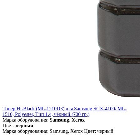
Тонер Hi-Black (ML-1210D3) для Samsung SCX-4100/ ML-
1510, Polyester, Тип 1.4, чёрный (700 гр.)
Марка оборудования:
Samsung, Xerox
Цвет:
черный
Марка оборудования: Samsung, Xerox Цвет: черный