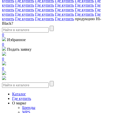
купить
Где купить
Где купить
Где купить
Где купить
Где
купить
Где купить
Где купить
Где купить
Где купить
Где
купить
Где купить
Где купить
Где купить
Где купить
Где
купить
Где купить
Где купить
Где купить
Где купить
Где
купить
Где купить
Где купить
Где купить
продукцию Hi-
Black?
0
Избранное
0
Подать заявку
0
0
Каталог
Где купить
О марке
Бренды
MPS