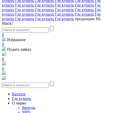
купить
Где купить
Где купить
Где купить
Где купить
Где
купить
Где купить
Где купить
Где купить
Где купить
Где
купить
Где купить
Где купить
Где купить
Где купить
Где
купить
Где купить
Где купить
Где купить
Где купить
Где
купить
Где купить
Где купить
Где купить
продукцию Hi-
Black?
0
Избранное
0
Подать заявку
0
0
Каталог
Где купить
О марке
Бренды
MPS