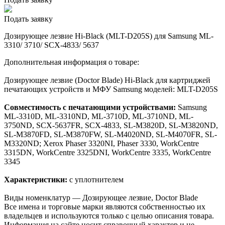
Подать заявку
Дозирующее лезвие Hi-Black (MLT-D205S) для Samsung ML-
3310/ 3710/ SCX-4833/ 5637
Дополнительная информация о товаре:
Дозирующее лезвие (Doctor Blade) Hi-Black для картриджей
печатающих устройств и МФУ Samsung моделей: MLT-D205S
Совместимость с печатающими устройствами:
Samsung
ML-3310D, ML-3310ND, ML-3710D, ML-3710ND, ML-
3750ND, SCX-5637FR, SCX-4833, SL-M3820D, SL-M3820ND,
SL-M3870FD, SL-M3870FW, SL-M4020ND, SL-M4070FR, SL-
M3320ND; Xerox Phaser 3320NI, Phaser 3330, WorkCentre
3315DN, WorkCentre 3325DNI, WorkCentre 3335, WorkCentre
3345
Характеристики:
с уплотнителем
Виды номенклатур — Дозирующее лезвие, Doctor Blade
Все имена и торговые марки являются собственностью их
владельцев и используются только с целью описания товара.
Информация на сайте носит справочный характер и не