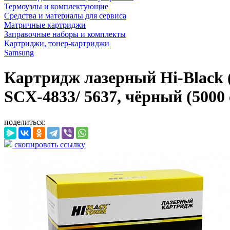
Термоузлы и комплектующие
Средства и материалы для сервиса
Матричные картриджи
Заправочные наборы и комплекты
Картриджи, тонер-картриджи
Samsung
Картридж лазерный Hi-Black
SCX-4833/ 5637, чёрный (5000 
поделиться:
скопировать ссылку