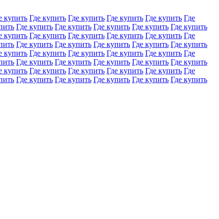
е купить
Где купить
Где купить
Где купить
Где купить
Где
пить
Где купить
Где купить
Где купить
Где купить
Где купить
е купить
Где купить
Где купить
Где купить
Где купить
Где
пить
Где купить
Где купить
Где купить
Где купить
Где купить
е купить
Где купить
Где купить
Где купить
Где купить
Где
пить
Где купить
Где купить
Где купить
Где купить
Где купить
е купить
Где купить
Где купить
Где купить
Где купить
Где
пить
Где купить
Где купить
Где купить
Где купить
Где купить