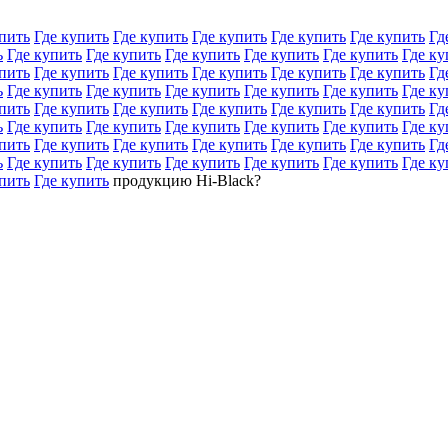
пить
Где купить
Где купить
Где купить
Где купить
Где купить
Гд
ь
Где купить
Где купить
Где купить
Где купить
Где купить
Где ку
пить
Где купить
Где купить
Где купить
Где купить
Где купить
Гд
ь
Где купить
Где купить
Где купить
Где купить
Где купить
Где ку
пить
Где купить
Где купить
Где купить
Где купить
Где купить
Гд
ь
Где купить
Где купить
Где купить
Где купить
Где купить
Где ку
пить
Где купить
Где купить
Где купить
Где купить
Где купить
Гд
ь
Где купить
Где купить
Где купить
Где купить
Где купить
Где ку
пить
Где купить
продукцию Hi-Black?