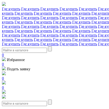
Где купить
Где купить
Где купить
Где купить
Где купить
Где ку
купить
Где купить
Где купить
Где купить
Где купить
Где купит
Где купить
Где купить
Где купить
Где купить
Где купить
Где ку
купить
Где купить
Где купить
Где купить
Где купить
Где купит
Где купить
Где купить
Где купить
Где купить
Где купить
Где ку
купить
Где купить
Где купить
Где купить
Где купить
Где купит
Где купить
Где купить
Где купить
Где купить
Где купить
Где ку
купить
Где купить
Где купить
Где купить
Где купить
Где купит
Где купить
Где купить
Где купить
Где купить
Где купить
Где ку
0
Избранное
0
Подать заявку
0
0