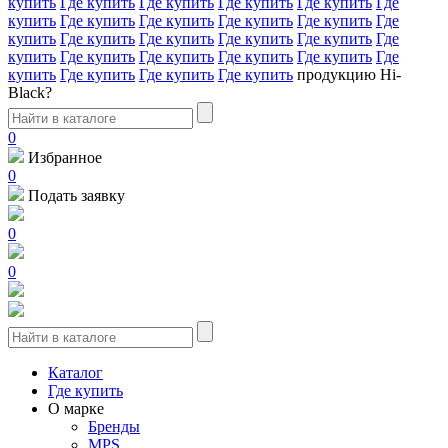
купить
Где купить
Где купить
Где купить
Где купить
Где
купить
Где купить
Где купить
Где купить
Где купить
Где
купить
Где купить
Где купить
Где купить
Где купить
Где
купить
Где купить
Где купить
Где купить
Где купить
Где
купить
Где купить
Где купить
Где купить
продукцию Hi-
Black?
0
Избранное
0
Подать заявку
0
0
Каталог
Где купить
О марке
Бренды
MPS