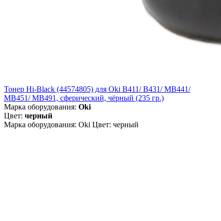
Тонер Hi-Black (44574805) для Oki B411/ B431/ MB441/
MB451/ MB491, сферический, чёрный (235 гр.)
Марка оборудования:
Oki
Цвет:
черный
Марка оборудования: Oki Цвет: черный