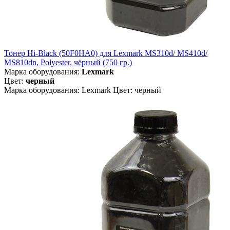
Тонер Hi-Black (50F0HA0) для Lexmark MS310d/ MS410d/
MS810dn, Polyester, чёрный (750 гр.)
Марка оборудования:
Lexmark
Цвет:
черный
Марка оборудования: Lexmark Цвет: черный