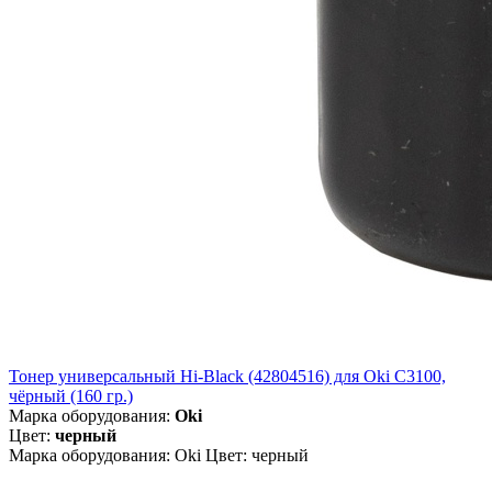
Тонер универсальный Hi-Black (42804516) для Oki С3100,
чёрный (160 гр.)
Марка оборудования:
Oki
Цвет:
черный
Марка оборудования: Oki Цвет: черный