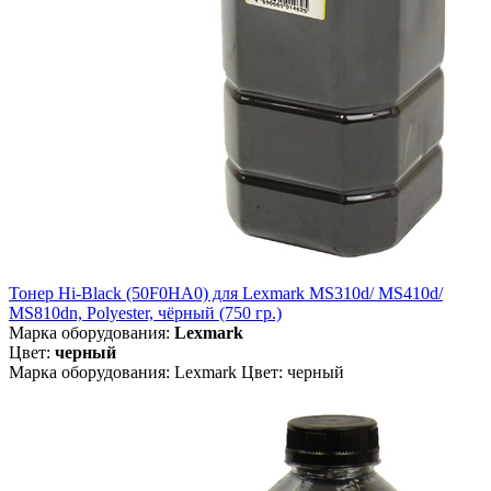
Тонер Hi-Black (50F0HA0) для Lexmark MS310d/ MS410d/
MS810dn, Polyester, чёрный (750 гр.)
Марка оборудования:
Lexmark
Цвет:
черный
Марка оборудования: Lexmark Цвет: черный