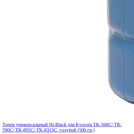
Тонер универсальный Hi-Black для Kyocera TK-560C/ TK-
590C/ TK-895C/ TK-8315C, голубой (500 гр.)