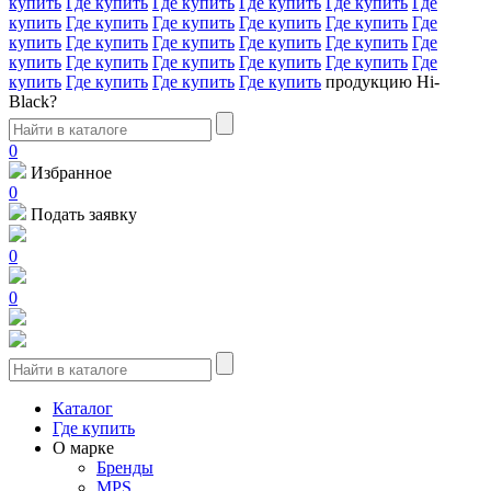
купить
Где купить
Где купить
Где купить
Где купить
Где
купить
Где купить
Где купить
Где купить
Где купить
Где
купить
Где купить
Где купить
Где купить
Где купить
Где
купить
Где купить
Где купить
Где купить
Где купить
Где
купить
Где купить
Где купить
Где купить
продукцию Hi-
Black?
0
Избранное
0
Подать заявку
0
0
Каталог
Где купить
О марке
Бренды
MPS