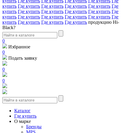
купить
Где купить
Где купить
Где купить
Где купить
Где
купить
Где купить
Где купить
Где купить
Где купить
Где
купить
Где купить
Где купить
Где купить
Где купить
Где
купить
Где купить
Где купить
Где купить
Где купить
Где
купить
Где купить
Где купить
Где купить
продукцию Hi-
Black?
0
Избранное
0
Подать заявку
0
0
Каталог
Где купить
О марке
Бренды
MPS