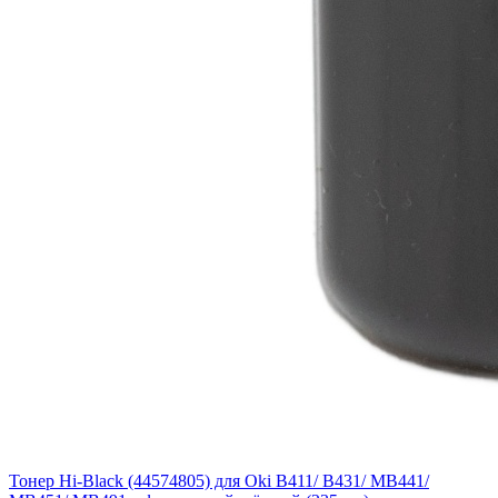
Тонер Hi-Black (44574805) для Oki B411/ B431/ MB441/