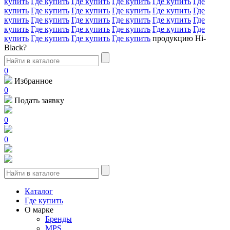
купить
Где купить
Где купить
Где купить
Где купить
Где
купить
Где купить
Где купить
Где купить
Где купить
Где
купить
Где купить
Где купить
Где купить
Где купить
Где
купить
Где купить
Где купить
Где купить
Где купить
Где
купить
Где купить
Где купить
Где купить
продукцию Hi-
Black?
0
Избранное
0
Подать заявку
0
0
Каталог
Где купить
О марке
Бренды
MPS