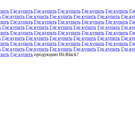
пить
Где купить
Где купить
Где купить
Где купить
Где купить
Гд
ь
Где купить
Где купить
Где купить
Где купить
Где купить
Где ку
пить
Где купить
Где купить
Где купить
Где купить
Где купить
Гд
ь
Где купить
Где купить
Где купить
Где купить
Где купить
Где ку
пить
Где купить
Где купить
Где купить
Где купить
Где купить
Гд
ь
Где купить
Где купить
Где купить
Где купить
Где купить
Где ку
пить
Где купить
Где купить
Где купить
Где купить
Где купить
Гд
ь
Где купить
Где купить
Где купить
Где купить
Где купить
Где ку
пить
Где купить
продукцию Hi-Black?