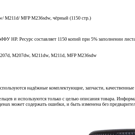
/ M211d/ MFP M236sdw, чёрный (1150 стр.)
МФУ HP. Ресурс составляет 1150 копий при 5% заполнении листа
M207d, M207dw, M211dw, M211d, MFP M236sdw
спользуются надёжные комплектующие, запчасти, качественные
льцев и используются только с целью описания товара. Информа
ценах может содержать ошибки, и быть изменена без предварите