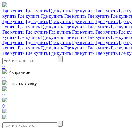
Где купить
Где купить
Где купить
Где купить
Где купить
Где ку
купить
Где купить
Где купить
Где купить
Где купить
Где купит
Где купить
Где купить
Где купить
Где купить
Где купить
Где ку
купить
Где купить
Где купить
Где купить
Где купить
Где купит
Где купить
Где купить
Где купить
Где купить
Где купить
Где ку
купить
Где купить
Где купить
Где купить
Где купить
Где купит
Где купить
Где купить
Где купить
Где купить
Где купить
Где ку
купить
Где купить
Где купить
Где купить
Где купить
Где купит
Где купить
Где купить
Где купить
Где купить
Где купить
Где ку
0
Избранное
0
Подать заявку
0
0