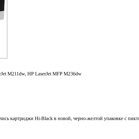
rJet M211dw,
HP LaserJet MFP M236dw
ились картриджи Hi-Black в новой, черно-желтой упаковке с пи