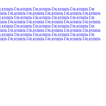
е купить
Где купить
Где купить
Где купить
Где купить
Где
пить
Где купить
Где купить
Где купить
Где купить
Где купить
е купить
Где купить
Где купить
Где купить
Где купить
Где
пить
Где купить
Где купить
Где купить
Где купить
Где купить
е купить
Где купить
Где купить
Где купить
Где купить
Где
пить
Где купить
Где купить
Где купить
Где купить
Где купить
е купить
Где купить
Где купить
Где купить
Где купить
Где
пить
Где купить
Где купить
Где купить
Где купить
Где купить