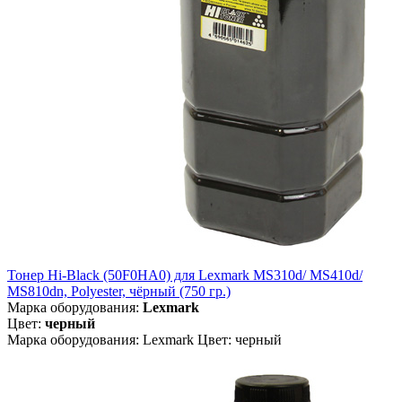
Тонер Hi-Black (50F0HA0) для Lexmark MS310d/ MS410d/
MS810dn, Polyester, чёрный (750 гр.)
Марка оборудования:
Lexmark
Цвет:
черный
Марка оборудования: Lexmark Цвет: черный