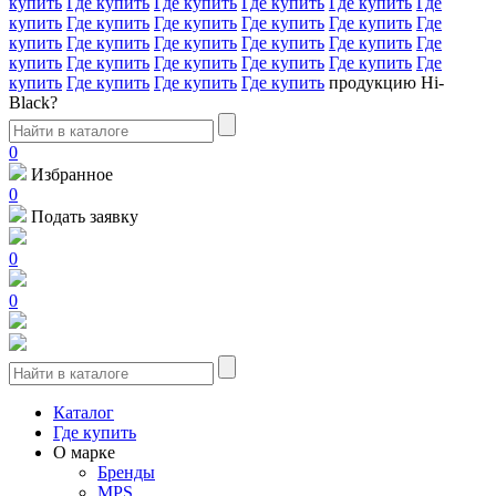
купить
Где купить
Где купить
Где купить
Где купить
Где
купить
Где купить
Где купить
Где купить
Где купить
Где
купить
Где купить
Где купить
Где купить
Где купить
Где
купить
Где купить
Где купить
Где купить
Где купить
Где
купить
Где купить
Где купить
Где купить
продукцию Hi-
Black?
0
Избранное
0
Подать заявку
0
0
Каталог
Где купить
О марке
Бренды
MPS