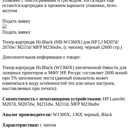
упаковке с пиктограммами и QR-кодом. На складах еще
остаются картриджи в прежнем варианте упаковки, бело-
желтом
Подать заявку
Подать заявку
Тонер-картридж Hi-Black (HB-W1360X) для HP LJ M207d/
207dw/ M211d/ MFP M236sdw, (с чипом), чёрный (2600 стр.)
Дополнительная информация о товаре:
Тонер-картридж Hi-Black (W1360X) увеличенной ёмкости для
лазерных принтеров и МФУ HP. Ресурс составляет 2600 копий
при 5% заполнении листа (данный показатель может
изменяться в виду особенностей тех или иных настроек,
выставляемых при печати).
Совместимость с печатающими устройствами:
HP LaserJet
M207d, M207dw, M211dw, M211d, MFP M236sdw
Аналог производителя:
W1360X, 136X черный, Black
Характеристики:
с чипом