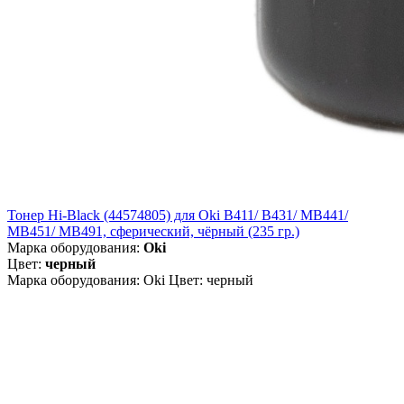
Тонер Hi-Black (44574805) для Oki B411/ B431/ MB441/
MB451/ MB491, сферический, чёрный (235 гр.)
Марка оборудования:
Oki
Цвет:
черный
Марка оборудования: Oki Цвет: черный