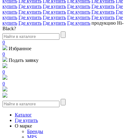
купить
Где купить
Где купить
Где купить
Где купить
Где
купить
Где купить
Где купить
Где купить
Где купить
Где
купить
Где купить
Где купить
Где купить
Где купить
Где
купить
Где купить
Где купить
Где купить
Где купить
Где
купить
Где купить
Где купить
Где купить
продукцию Hi-
Black?
0
Избранное
0
Подать заявку
0
0
Каталог
Где купить
О марке
Бренды
MPS