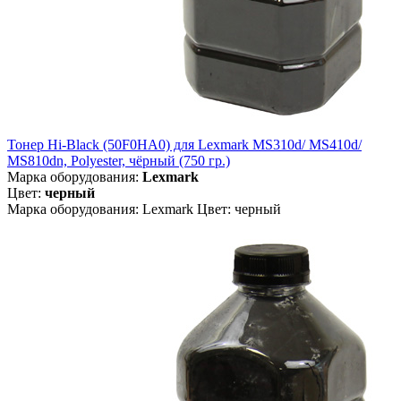
Тонер Hi-Black (50F0HA0) для Lexmark MS310d/ MS410d/
MS810dn, Polyester, чёрный (750 гр.)
Марка оборудования:
Lexmark
Цвет:
черный
Марка оборудования: Lexmark Цвет: черный