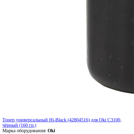
Тонер универсальный Hi-Black (42804516) для Oki С3100,
чёрный (160 гр.)
Марка оборудования:
Oki