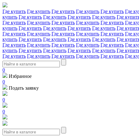
Где купить
Где купить
Где купить
Где купить
Где купить
Где ку
купить
Где купить
Где купить
Где купить
Где купить
Где купит
Где купить
Где купить
Где купить
Где купить
Где купить
Где ку
купить
Где купить
Где купить
Где купить
Где купить
Где купит
Где купить
Где купить
Где купить
Где купить
Где купить
Где ку
купить
Где купить
Где купить
Где купить
Где купить
Где купит
Где купить
Где купить
Где купить
Где купить
Где купить
Где ку
купить
Где купить
Где купить
Где купить
Где купить
Где купит
Где купить
Где купить
Где купить
Где купить
Где купить
Где ку
0
Избранное
0
Подать заявку
0
0