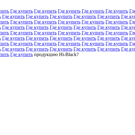
пить
Где купить
Где купить
Где купить
Где купить
Где купить
Гд
ь
Где купить
Где купить
Где купить
Где купить
Где купить
Где ку
пить
Где купить
Где купить
Где купить
Где купить
Где купить
Гд
ь
Где купить
Где купить
Где купить
Где купить
Где купить
Где ку
пить
Где купить
Где купить
Где купить
Где купить
Где купить
Гд
ь
Где купить
Где купить
Где купить
Где купить
Где купить
Где ку
пить
Где купить
Где купить
Где купить
Где купить
Где купить
Гд
ь
Где купить
Где купить
Где купить
Где купить
Где купить
Где ку
пить
Где купить
продукцию Hi-Black?