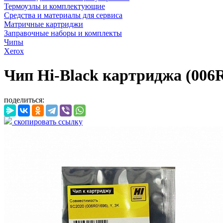
Термоузлы и комплектующие
Средства и материалы для сервиса
Матричные картриджи
Заправочные наборы и комплекты
Чипы
Xerox
Чип Hi-Black картриджа (006R
поделиться:
скопировать ссылку