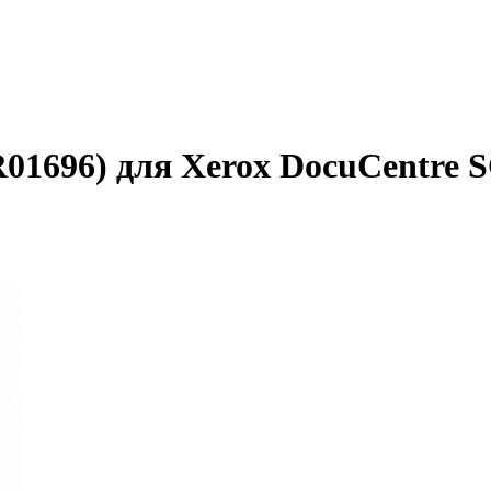
01696) для Xerox DocuCentre S