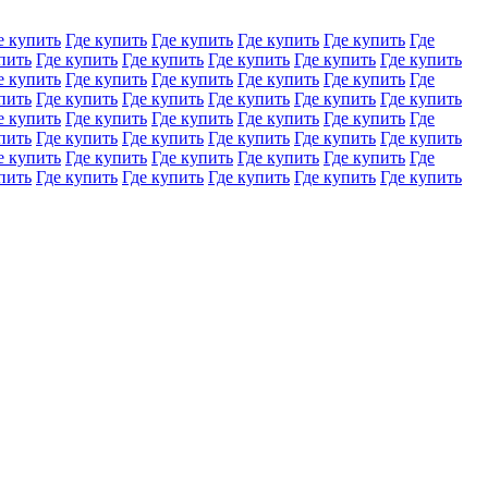
е купить
Где купить
Где купить
Где купить
Где купить
Где
пить
Где купить
Где купить
Где купить
Где купить
Где купить
е купить
Где купить
Где купить
Где купить
Где купить
Где
пить
Где купить
Где купить
Где купить
Где купить
Где купить
е купить
Где купить
Где купить
Где купить
Где купить
Где
пить
Где купить
Где купить
Где купить
Где купить
Где купить
е купить
Где купить
Где купить
Где купить
Где купить
Где
пить
Где купить
Где купить
Где купить
Где купить
Где купить