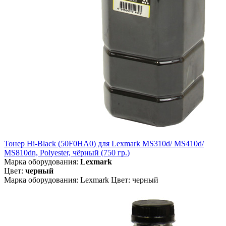
Тонер Hi-Black (50F0HA0) для Lexmark MS310d/ MS410d/
MS810dn, Polyester, чёрный (750 гр.)
Марка оборудования:
Lexmark
Цвет:
черный
Марка оборудования: Lexmark Цвет: черный