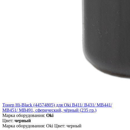
Тонер Hi-Black (44574805) для Oki B411/ B431/ MB441/
MB451/ MB491, сферический, чёрный (235 гр.)
Марка оборудования:
Oki
Цвет:
черный
Марка оборудования: Oki Цвет: черный