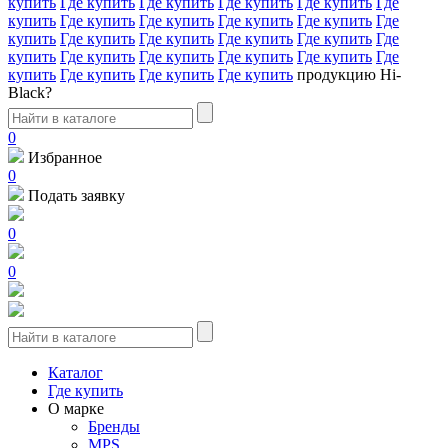
купить
Где купить
Где купить
Где купить
Где купить
Где
купить
Где купить
Где купить
Где купить
Где купить
Где
купить
Где купить
Где купить
Где купить
Где купить
Где
купить
Где купить
Где купить
Где купить
Где купить
Где
купить
Где купить
Где купить
Где купить
продукцию Hi-
Black?
0
Избранное
0
Подать заявку
0
0
Каталог
Где купить
О марке
Бренды
MPS