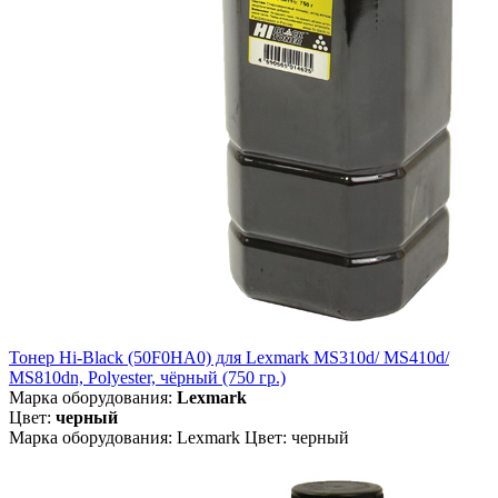
Тонер Hi-Black (50F0HA0) для Lexmark MS310d/ MS410d/
MS810dn, Polyester, чёрный (750 гр.)
Марка оборудования:
Lexmark
Цвет:
черный
Марка оборудования: Lexmark Цвет: черный