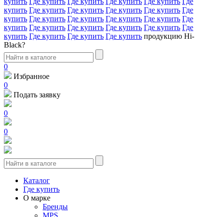
купить
Где купить
Где купить
Где купить
Где купить
Где
купить
Где купить
Где купить
Где купить
Где купить
Где
купить
Где купить
Где купить
Где купить
Где купить
Где
купить
Где купить
Где купить
Где купить
Где купить
Где
купить
Где купить
Где купить
Где купить
продукцию Hi-
Black?
0
Избранное
0
Подать заявку
0
0
Каталог
Где купить
О марке
Бренды
MPS