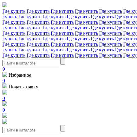
Где купить
Где купить
Где купить
Где купить
Где купить
Где ку
купить
Где купить
Где купить
Где купить
Где купить
Где купит
Где купить
Где купить
Где купить
Где купить
Где купить
Где ку
купить
Где купить
Где купить
Где купить
Где купить
Где купит
Где купить
Где купить
Где купить
Где купить
Где купить
Где ку
купить
Где купить
Где купить
Где купить
Где купить
Где купит
Где купить
Где купить
Где купить
Где купить
Где купить
Где ку
купить
Где купить
Где купить
Где купить
Где купить
Где купит
Где купить
Где купить
Где купить
Где купить
Где купить
Где ку
0
Избранное
0
Подать заявку
0
0