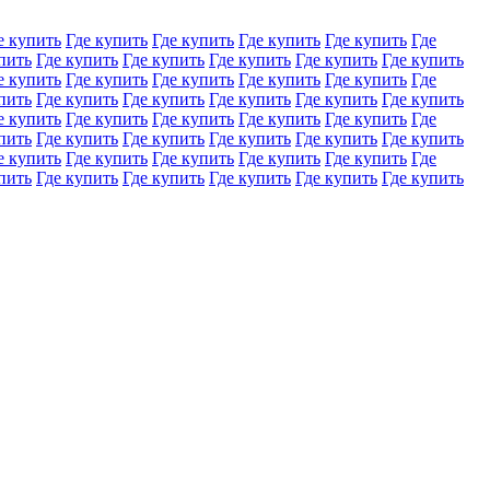
е купить
Где купить
Где купить
Где купить
Где купить
Где
пить
Где купить
Где купить
Где купить
Где купить
Где купить
е купить
Где купить
Где купить
Где купить
Где купить
Где
пить
Где купить
Где купить
Где купить
Где купить
Где купить
е купить
Где купить
Где купить
Где купить
Где купить
Где
пить
Где купить
Где купить
Где купить
Где купить
Где купить
е купить
Где купить
Где купить
Где купить
Где купить
Где
пить
Где купить
Где купить
Где купить
Где купить
Где купить