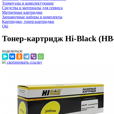
Термоузлы и комплектующие
Средства и материалы для сервиса
Матричные картриджи
Заправочные наборы и комплекты
Картриджи, тонер-картриджи
Oki
Тонер-картридж Hi-Black (HB-
поделиться:
скопировать ссылку