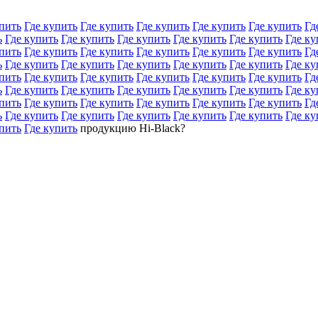
пить
Где купить
Где купить
Где купить
Где купить
Где купить
Гд
ь
Где купить
Где купить
Где купить
Где купить
Где купить
Где ку
пить
Где купить
Где купить
Где купить
Где купить
Где купить
Гд
ь
Где купить
Где купить
Где купить
Где купить
Где купить
Где ку
пить
Где купить
Где купить
Где купить
Где купить
Где купить
Гд
ь
Где купить
Где купить
Где купить
Где купить
Где купить
Где ку
пить
Где купить
Где купить
Где купить
Где купить
Где купить
Гд
ь
Где купить
Где купить
Где купить
Где купить
Где купить
Где ку
пить
Где купить
продукцию Hi-Black?