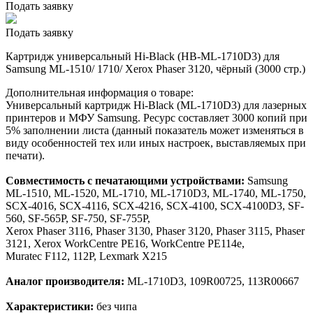
Подать заявку
Подать заявку
Картридж универсальный Hi-Black (HB-ML-1710D3) для
Samsung ML-1510/ 1710/ Xerox Phaser 3120, чёрный (3000 стр.)
Дополнительная информация о товаре:
Универсальный картридж Hi-Black (ML-1710D3) для лазерных
принтеров и МФУ Samsung. Ресурс составляет 3000 копий при
5% заполнении листа (данный показатель может изменяться в
виду особенностей тех или иных настроек, выставляемых при
печати).
Совместимость с печатающими устройствами:
Samsung
ML-1510, ML-1520, ML-1710, ML-1710D3, ML-1740, ML-1750,
SCX-4016, SCX-4116, SCX-4216, SCX-4100, SCX-4100D3, SF-
560, SF-565P, SF-750, SF-755P,
Xerox Phaser 3116, Phaser 3130, Phaser 3120, Phaser 3115, Phaser
3121, Xerox WorkCentre PE16, WorkCentre PE114e,
Muratec F112, 112P, Lexmark X215
Аналог производителя:
ML-1710D3, 109R00725, 113R00667
Характеристики:
без чипа