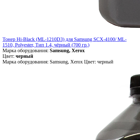
Тонер Hi-Black (ML-1210D3) для Samsung SCX-4100/ ML-
1510, Polyester, Тип 1.4, чёрный (700 гр.)
Марка оборудования:
Samsung, Xerox
Цвет:
черный
Марка оборудования: Samsung, Xerox Цвет: черный