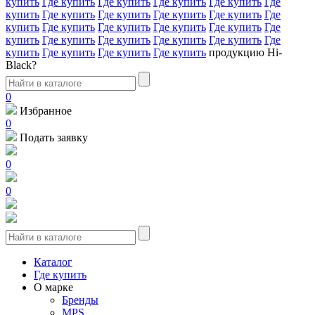
купить
Где купить
Где купить
Где купить
Где купить
Где
купить
Где купить
Где купить
Где купить
Где купить
Где
купить
Где купить
Где купить
Где купить
Где купить
Где
купить
Где купить
Где купить
Где купить
Где купить
Где
купить
Где купить
Где купить
Где купить
продукцию Hi-
Black?
0
Избранное
0
Подать заявку
0
0
Каталог
Где купить
О марке
Бренды
MPS