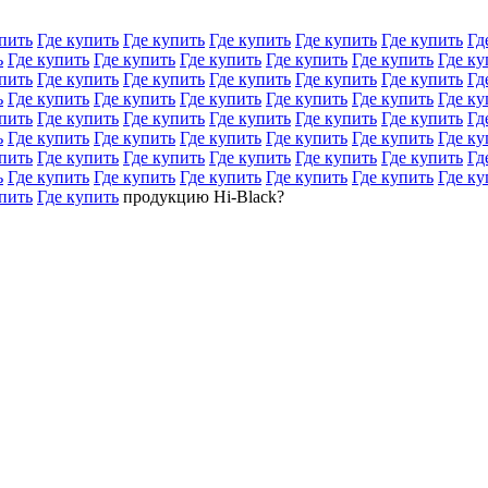
пить
Где купить
Где купить
Где купить
Где купить
Где купить
Гд
ь
Где купить
Где купить
Где купить
Где купить
Где купить
Где ку
пить
Где купить
Где купить
Где купить
Где купить
Где купить
Гд
ь
Где купить
Где купить
Где купить
Где купить
Где купить
Где ку
пить
Где купить
Где купить
Где купить
Где купить
Где купить
Гд
ь
Где купить
Где купить
Где купить
Где купить
Где купить
Где ку
пить
Где купить
Где купить
Где купить
Где купить
Где купить
Гд
ь
Где купить
Где купить
Где купить
Где купить
Где купить
Где ку
пить
Где купить
продукцию Hi-Black?