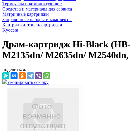
Термоузлы и комплектующие
Средства и материалы для сервиса
Матричные картриджи
Заправочные наборы и комплекты
Картриджи, тонер-картриджи
Kyocera
Драм-картридж Hi-Black (HB-
M2135dn/ M2635dn/ M2540dn, 
поделиться:
скопировать ссылку