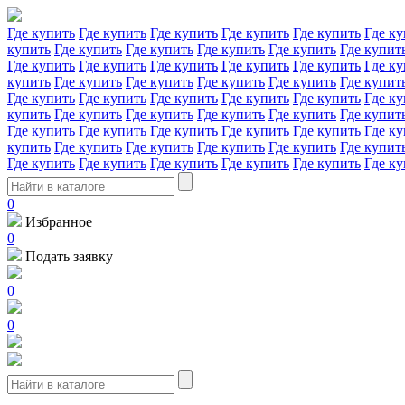
Где купить
Где купить
Где купить
Где купить
Где купить
Где ку
купить
Где купить
Где купить
Где купить
Где купить
Где купит
Где купить
Где купить
Где купить
Где купить
Где купить
Где ку
купить
Где купить
Где купить
Где купить
Где купить
Где купит
Где купить
Где купить
Где купить
Где купить
Где купить
Где ку
купить
Где купить
Где купить
Где купить
Где купить
Где купит
Где купить
Где купить
Где купить
Где купить
Где купить
Где ку
купить
Где купить
Где купить
Где купить
Где купить
Где купит
Где купить
Где купить
Где купить
Где купить
Где купить
Где ку
0
Избранное
0
Подать заявку
0
0