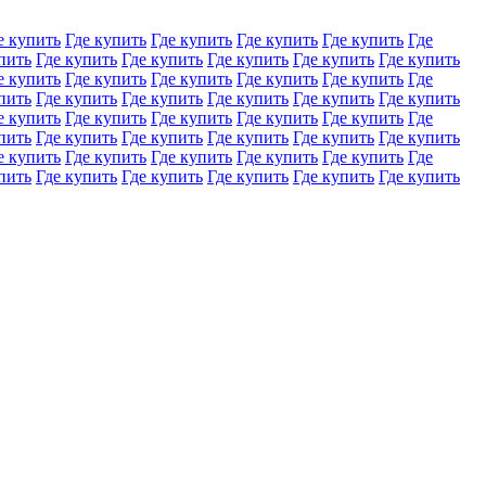
е купить
Где купить
Где купить
Где купить
Где купить
Где
пить
Где купить
Где купить
Где купить
Где купить
Где купить
е купить
Где купить
Где купить
Где купить
Где купить
Где
пить
Где купить
Где купить
Где купить
Где купить
Где купить
е купить
Где купить
Где купить
Где купить
Где купить
Где
пить
Где купить
Где купить
Где купить
Где купить
Где купить
е купить
Где купить
Где купить
Где купить
Где купить
Где
пить
Где купить
Где купить
Где купить
Где купить
Где купить