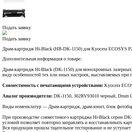
Подать заявку
Подать заявку
Драм-картридж Hi-Black (HB-DK-1150) для Kyocera ECOSYS P2
Дополнительная информация о товаре:
Драм-картридж Hi-Black (DK-1150) для монохромных лазерных 
виду особенностей тех или иных настроек, выставляемых при п
Совместимость с печатающими устройствами:
Kyocera ECOS
Аналог производителя:
DK-1150, 302RV93010 черный, Drum Un
Виды номенклатур — Драм-картридж, драм-юнит, блок фотобара
При производстве совместимого картриджа Hi-Black серии DK
условий позволяет повторно заправлять и восстанавливать кар
Вся продукция прошла тщательное тестирование и не уступает