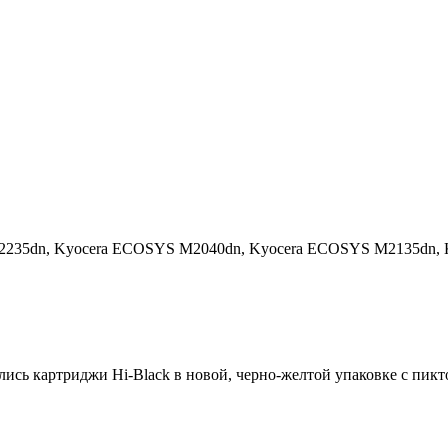
2235dn,
Kyocera ECOSYS M2040dn,
Kyocera ECOSYS M2135dn,
ились картриджи Hi-Black в новой, черно-желтой упаковке с пи