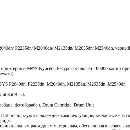
040dn/ P2235dn/ M2040dn/ M2135dn/ M2635dn/ M2540dn, чёрный 
принтеров и МФУ Kyocera. Ресурс составляет 100000 копий при
ечати).
YS P2040dn, P2235dn, M2040dn, M2135dn, M2635dn, M2540dn
it Kit Black
бана, фотобарабан, Drum Cartridge, Drum Unit
-1150 используются надёжные комплектующие, запчасти, качест
тридж.
 оригинальным расходным материалам, обеспечивая высокое каче