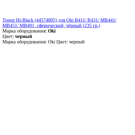
Тонер Hi-Black (44574805) для Oki B411/ B431/ MB441/
MB451/ MB491, сферический, чёрный (235 гр.)
Марка оборудования:
Oki
Цвет:
черный
Марка оборудования: Oki Цвет: черный