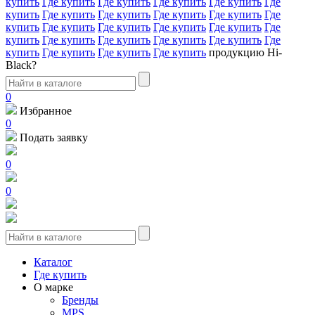
купить
Где купить
Где купить
Где купить
Где купить
Где
купить
Где купить
Где купить
Где купить
Где купить
Где
купить
Где купить
Где купить
Где купить
Где купить
Где
купить
Где купить
Где купить
Где купить
Где купить
Где
купить
Где купить
Где купить
Где купить
продукцию Hi-
Black?
0
Избранное
0
Подать заявку
0
0
Каталог
Где купить
О марке
Бренды
MPS