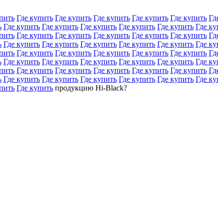
пить
Где купить
Где купить
Где купить
Где купить
Где купить
Гд
ь
Где купить
Где купить
Где купить
Где купить
Где купить
Где ку
пить
Где купить
Где купить
Где купить
Где купить
Где купить
Гд
ь
Где купить
Где купить
Где купить
Где купить
Где купить
Где ку
пить
Где купить
Где купить
Где купить
Где купить
Где купить
Гд
ь
Где купить
Где купить
Где купить
Где купить
Где купить
Где ку
пить
Где купить
Где купить
Где купить
Где купить
Где купить
Гд
ь
Где купить
Где купить
Где купить
Где купить
Где купить
Где ку
пить
Где купить
продукцию Hi-Black?