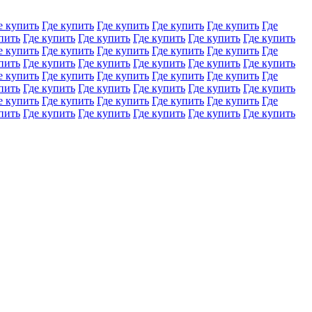
е купить
Где купить
Где купить
Где купить
Где купить
Где
пить
Где купить
Где купить
Где купить
Где купить
Где купить
е купить
Где купить
Где купить
Где купить
Где купить
Где
пить
Где купить
Где купить
Где купить
Где купить
Где купить
е купить
Где купить
Где купить
Где купить
Где купить
Где
пить
Где купить
Где купить
Где купить
Где купить
Где купить
е купить
Где купить
Где купить
Где купить
Где купить
Где
пить
Где купить
Где купить
Где купить
Где купить
Где купить