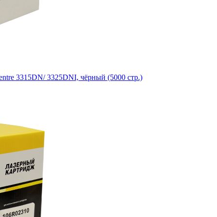
ntre 3315DN/ 3325DNI, чёрный (5000 стр.)