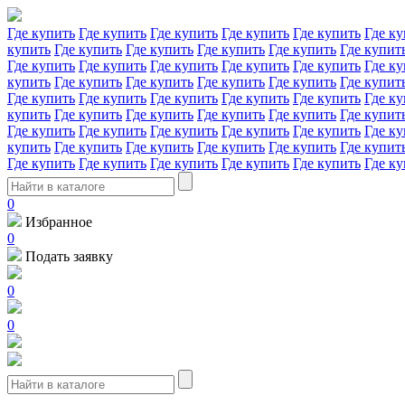
Где купить
Где купить
Где купить
Где купить
Где купить
Где ку
купить
Где купить
Где купить
Где купить
Где купить
Где купит
Где купить
Где купить
Где купить
Где купить
Где купить
Где ку
купить
Где купить
Где купить
Где купить
Где купить
Где купит
Где купить
Где купить
Где купить
Где купить
Где купить
Где ку
купить
Где купить
Где купить
Где купить
Где купить
Где купит
Где купить
Где купить
Где купить
Где купить
Где купить
Где ку
купить
Где купить
Где купить
Где купить
Где купить
Где купит
Где купить
Где купить
Где купить
Где купить
Где купить
Где ку
0
Избранное
0
Подать заявку
0
0