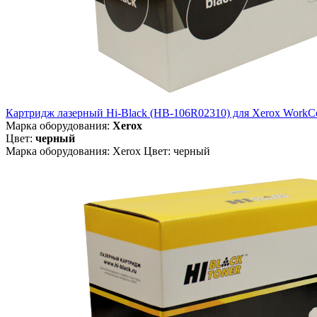
Картридж лазерный Hi-Black (HB-106R02310) для Xerox WorkCe
Марка оборудования:
Xerox
Цвет:
черный
Марка оборудования: Xerox Цвет: черный