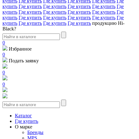
купить
Где купить
Где купить
Где купить
Где купить
Где
купить
Где купить
Где купить
Где купить
Где купить
Где
купить
Где купить
Где купить
Где купить
Где купить
Где
купить
Где купить
Где купить
Где купить
Где купить
Где
купить
Где купить
Где купить
Где купить
продукцию Hi-
Black?
0
Избранное
0
Подать заявку
0
0
Каталог
Где купить
О марке
Бренды
MPS