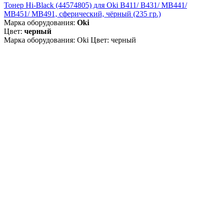
Тонер Hi-Black (44574805) для Oki B411/ B431/ MB441/
MB451/ MB491, сферический, чёрный (235 гр.)
Марка оборудования:
Oki
Цвет:
черный
Марка оборудования: Oki Цвет: черный