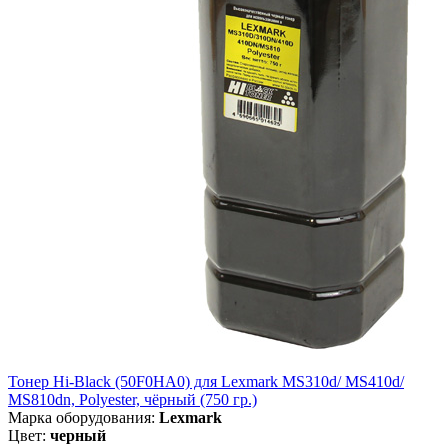
Тонер Hi-Black (50F0HA0) для Lexmark MS310d/ MS410d/
MS810dn, Polyester, чёрный (750 гр.)
Марка оборудования:
Lexmark
Цвет:
черный