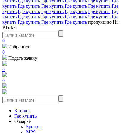
купить
Где купить
Где купить
Где купить
Где купить
Где
купить
Где купить
Где купить
Где купить
Где купить
Где
купить
Где купить
Где купить
Где купить
Где купить
Где
купить
Где купить
Где купить
Где купить
Где купить
Где
купить
Где купить
Где купить
Где купить
продукцию Hi-
Black?
0
Избранное
0
Подать заявку
0
0
Каталог
Где купить
О марке
Бренды
MPS