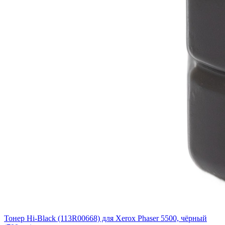
Тонер Hi-Black (113R00668) для Xerox Phaser 5500, чёрный