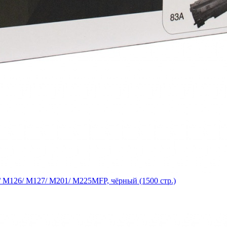
 M126/ M127/ M201/ M225MFP, чёрный (1500 стр.)