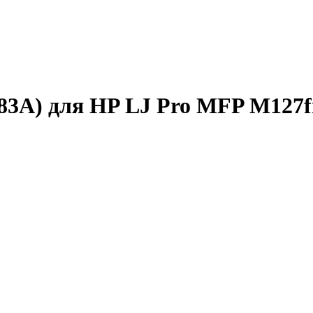
3A) для HP LJ Pro MFP M127fn