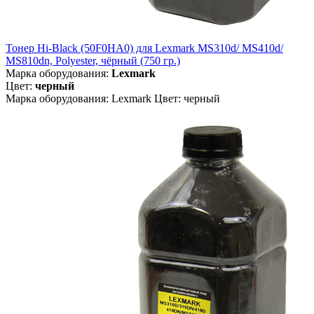
Тонер Hi-Black (50F0HA0) для Lexmark MS310d/ MS410d/
MS810dn, Polyester, чёрный (750 гр.)
Марка оборудования:
Lexmark
Цвет:
черный
Марка оборудования: Lexmark Цвет: черный