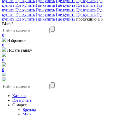
купить
Где купить
Где купить
Где купить
Где купить
Где
купить
Где купить
Где купить
Где купить
Где купить
Где
купить
Где купить
Где купить
Где купить
Где купить
Где
купить
Где купить
Где купить
Где купить
Где купить
Где
купить
Где купить
Где купить
Где купить
продукцию Hi-
Black?
0
Избранное
0
Подать заявку
0
0
Каталог
Где купить
О марке
Бренды
MPS