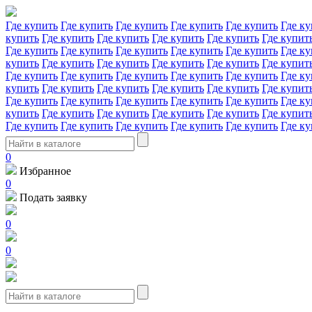
Где купить
Где купить
Где купить
Где купить
Где купить
Где ку
купить
Где купить
Где купить
Где купить
Где купить
Где купит
Где купить
Где купить
Где купить
Где купить
Где купить
Где ку
купить
Где купить
Где купить
Где купить
Где купить
Где купит
Где купить
Где купить
Где купить
Где купить
Где купить
Где ку
купить
Где купить
Где купить
Где купить
Где купить
Где купит
Где купить
Где купить
Где купить
Где купить
Где купить
Где ку
купить
Где купить
Где купить
Где купить
Где купить
Где купит
Где купить
Где купить
Где купить
Где купить
Где купить
Где ку
0
Избранное
0
Подать заявку
0
0