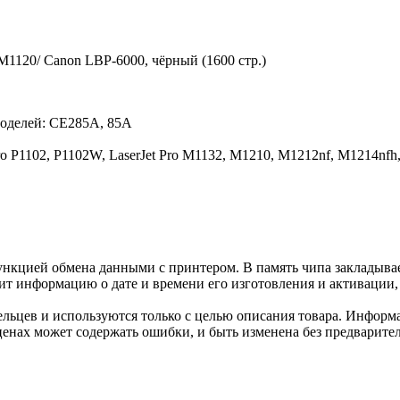
M1120/ Canon LBP-6000, чёрный (1600 стр.)
моделей: CE285A, 85A
Pro P1102, P1102W, LaserJet Pro M1132, M1210, M1212nf, M1214nf
нкцией обмена данными с принтером. В память чипа закладывае
ит информацию о дате и времени его изготовления и активации, 
льцев и используются только с целью описания товара. Информа
ценах может содержать ошибки, и быть изменена без предварите