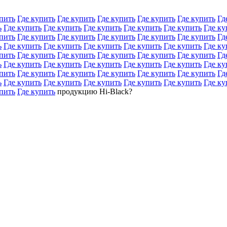
пить
Где купить
Где купить
Где купить
Где купить
Где купить
Гд
ь
Где купить
Где купить
Где купить
Где купить
Где купить
Где ку
пить
Где купить
Где купить
Где купить
Где купить
Где купить
Гд
ь
Где купить
Где купить
Где купить
Где купить
Где купить
Где ку
пить
Где купить
Где купить
Где купить
Где купить
Где купить
Гд
ь
Где купить
Где купить
Где купить
Где купить
Где купить
Где ку
пить
Где купить
Где купить
Где купить
Где купить
Где купить
Гд
ь
Где купить
Где купить
Где купить
Где купить
Где купить
Где ку
пить
Где купить
продукцию Hi-Black?