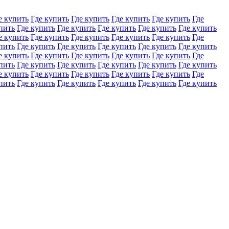
е купить
Где купить
Где купить
Где купить
Где купить
Где
пить
Где купить
Где купить
Где купить
Где купить
Где купить
е купить
Где купить
Где купить
Где купить
Где купить
Где
пить
Где купить
Где купить
Где купить
Где купить
Где купить
е купить
Где купить
Где купить
Где купить
Где купить
Где
пить
Где купить
Где купить
Где купить
Где купить
Где купить
е купить
Где купить
Где купить
Где купить
Где купить
Где
пить
Где купить
Где купить
Где купить
Где купить
Где купить