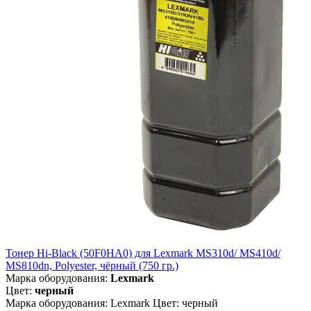
Тонер Hi-Black (50F0HA0) для Lexmark MS310d/ MS410d/
MS810dn, Polyester, чёрный (750 гр.)
Марка оборудования:
Lexmark
Цвет:
черный
Марка оборудования: Lexmark Цвет: черный