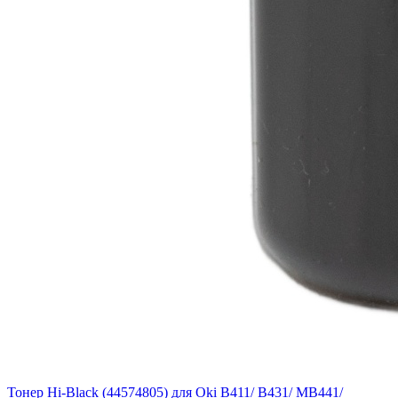
Тонер Hi-Black (44574805) для Oki B411/ B431/ MB441/