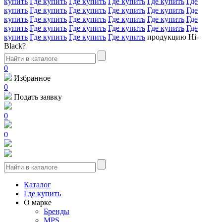
купить
Где купить
Где купить
Где купить
Где купить
Где
купить
Где купить
Где купить
Где купить
Где купить
Где
купить
Где купить
Где купить
Где купить
Где купить
Где
купить
Где купить
Где купить
Где купить
Где купить
Где
купить
Где купить
Где купить
Где купить
продукцию Hi-
Black?
0
Избранное
0
Подать заявку
0
0
Каталог
Где купить
О марке
Бренды
MPS