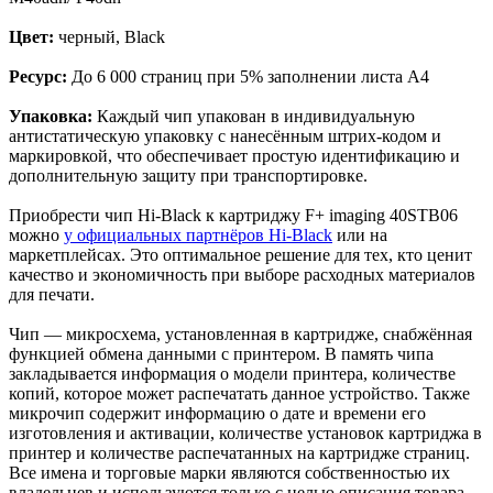
Цвет:
черный, Black
Ресурс:
До 6 000 страниц при 5% заполнении листа A4
Упаковка:
Каждый чип упакован в индивидуальную
антистатическую упаковку с нанесённым штрих-кодом и
маркировкой, что обеспечивает простую идентификацию и
дополнительную защиту при транспортировке.
Приобрести чип Hi-Black к картриджу F+ imaging 40STB06
можно
у официальных партнёров Hi-Black
или на
маркетплейсах. Это оптимальное решение для тех, кто ценит
качество и экономичность при выборе расходных материалов
для печати.
Чип — микросхема, установленная в картридже, снабжённая
функцией обмена данными с принтером. В память чипа
закладывается информация о модели принтера, количестве
копий, которое может распечатать данное устройство. Также
микрочип содержит информацию о дате и времени его
изготовления и активации, количестве установок картриджа в
принтер и количестве распечатанных на картридже страниц.
Все имена и торговые марки являются собственностью их
владельцев и используются только с целью описания товара.