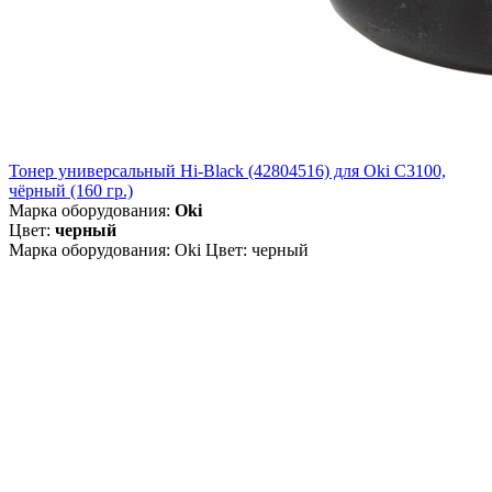
Тонер универсальный Hi-Black (42804516) для Oki С3100,
чёрный (160 гр.)
Марка оборудования:
Oki
Цвет:
черный
Марка оборудования: Oki Цвет: черный