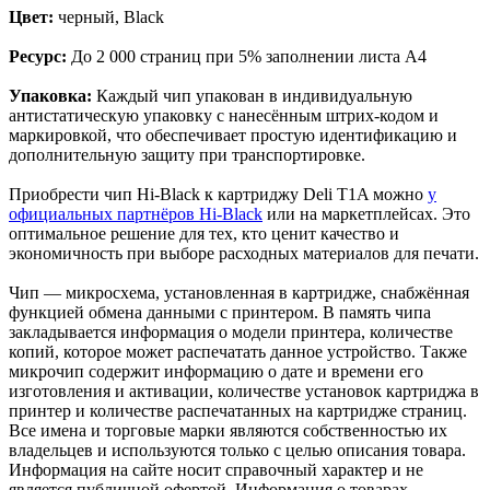
Цвет:
черный, Black
Ресурс:
До 2 000 страниц при 5% заполнении листа A4
Упаковка:
Каждый чип упакован в индивидуальную
антистатическую упаковку с нанесённым штрих-кодом и
маркировкой, что обеспечивает простую идентификацию и
дополнительную защиту при транспортировке.
Приобрести чип Hi-Black к картриджу Deli T1A можно
у
официальных партнёров Hi-Black
или на маркетплейсах. Это
оптимальное решение для тех, кто ценит качество и
экономичность при выборе расходных материалов для печати.
Чип — микросхема, установленная в картридже, снабжённая
функцией обмена данными с принтером. В память чипа
закладывается информация о модели принтера, количестве
копий, которое может распечатать данное устройство. Также
микрочип содержит информацию о дате и времени его
изготовления и активации, количестве установок картриджа в
принтер и количестве распечатанных на картридже страниц.
Все имена и торговые марки являются собственностью их
владельцев и используются только с целью описания товара.
Информация на сайте носит справочный характер и не
является публичной офертой. Информация о товарах,