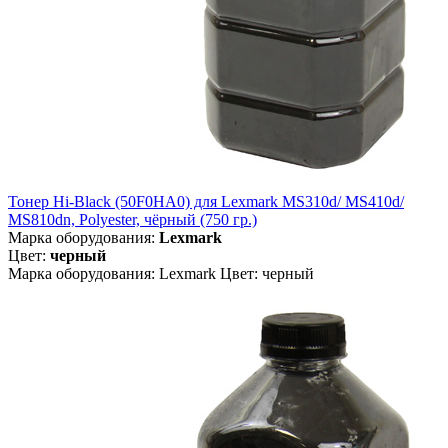
Тонер Hi-Black (50F0HA0) для Lexmark MS310d/ MS410d/
MS810dn, Polyester, чёрный (750 гр.)
Марка оборудования:
Lexmark
Цвет:
черный
Марка оборудования: Lexmark Цвет: черный