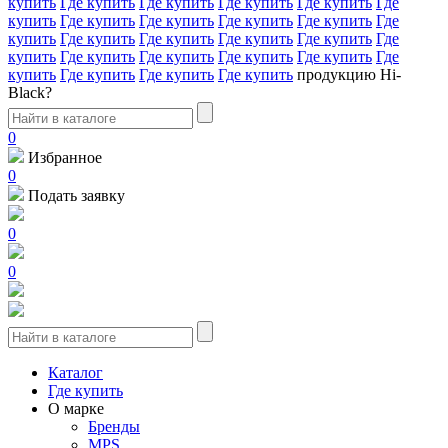
купить
Где купить
Где купить
Где купить
Где купить
Где
купить
Где купить
Где купить
Где купить
Где купить
Где
купить
Где купить
Где купить
Где купить
Где купить
Где
купить
Где купить
Где купить
Где купить
Где купить
Где
купить
Где купить
Где купить
Где купить
продукцию Hi-
Black?
0
Избранное
0
Подать заявку
0
0
Каталог
Где купить
О марке
Бренды
MPS