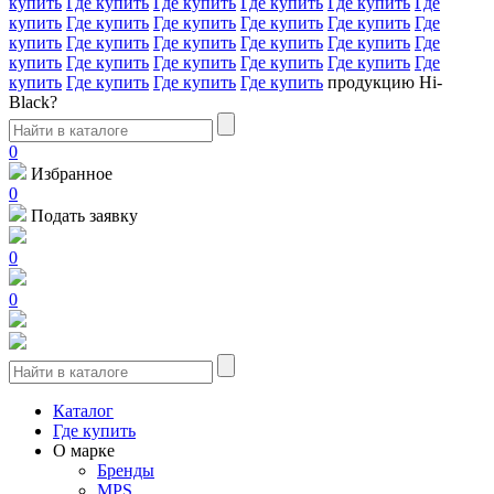
купить
Где купить
Где купить
Где купить
Где купить
Где
купить
Где купить
Где купить
Где купить
Где купить
Где
купить
Где купить
Где купить
Где купить
Где купить
Где
купить
Где купить
Где купить
Где купить
Где купить
Где
купить
Где купить
Где купить
Где купить
продукцию Hi-
Black?
0
Избранное
0
Подать заявку
0
0
Каталог
Где купить
О марке
Бренды
MPS