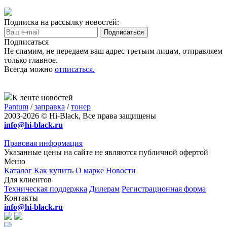
Подписка на рассылку новостей:
Подписаться
Не спамим, не передаем ваш адрес третьим лицам, отправляем
только главное.
Всегда можно
отписаться.
К ленте новостей
Pantum
/
заправка
/
тонер
2003-2026 © Hi-Black, Все права защищены
info@hi-black.ru
Правовая информация
Указанные цены на сайте не являются публичной офертой
Меню
Каталог
Как купить
О марке
Новости
Для клиентов
Техническая поддержка
Дилерам
Регистрационная форма
Контакты
info@hi-black.ru