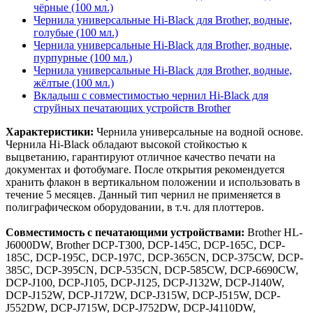
чёрные (100 мл.)
Чернила универсальные Hi-Black для Brother, водные,
голубые (100 мл.)
Чернила универсальные Hi-Black для Brother, водные,
пурпурные (100 мл.)
Чернила универсальные Hi-Black для Brother, водные,
жёлтые (100 мл.)
Вкладыш с совместимостью чернил Hi-Black для
струйных печатающих устройств Brother
Характеристики:
Чернила универсальные на водной основе.
Чернила Hi-Black обладают высокой стойкостью к
выцветанию, гарантируют отличное качество печати на
документах и фотобумаге. После открытия рекомендуется
хранить флакон в вертикальном положении и использовать в
течение 5 месяцев. Данный тип чернил не применяется в
полиграфическом оборудовании, в т.ч. для плоттеров.
Совместимость с печатающими устройствами:
Brother HL-
J6000DW, Brother DCP-T300, DCP-145C, DCP-165C, DCP-
185C, DCP-195C, DCP-197C, DCP-365CN, DCP-375CW, DCP-
385C, DCP-395CN, DCP-535CN, DCP-585CW, DCP-6690CW,
DCP-J100, DCP-J105, DCP-J125, DCP-J132W, DCP-J140W,
DCP-J152W, DCP-J172W, DCP-J315W, DCP-J515W, DCP-
J552DW, DCP-J715W, DCP-J752DW, DCP-J4110DW,