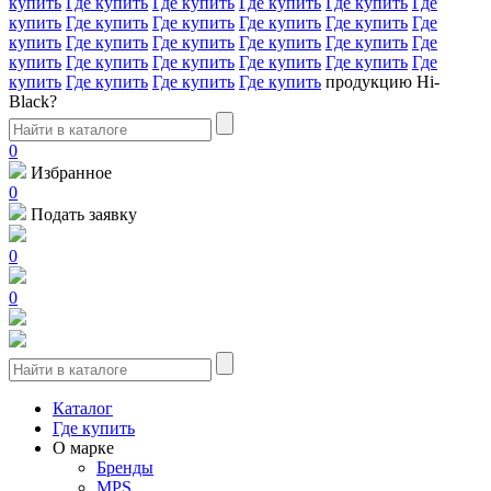
купить
Где купить
Где купить
Где купить
Где купить
Где
купить
Где купить
Где купить
Где купить
Где купить
Где
купить
Где купить
Где купить
Где купить
Где купить
Где
купить
Где купить
Где купить
Где купить
Где купить
Где
купить
Где купить
Где купить
Где купить
продукцию Hi-
Black?
0
Избранное
0
Подать заявку
0
0
Каталог
Где купить
О марке
Бренды
MPS