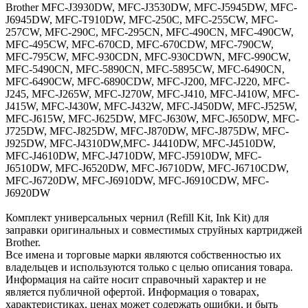
Brother MFC-J3930DW, MFC-J3530DW, MFC-J5945DW, MFC-
J6945DW, MFC-T910DW, MFC-250C, MFC-255CW, MFC-
257CW, MFC-290C, MFC-295CN, MFC-490CN, MFC-490CW,
MFC-495CW, MFC-670CD, MFC-670CDW, MFC-790CW,
MFC-795CW, MFC-930CDN, MFC-930CDWN, MFC-990CW,
MFC-5490CN, MFC-5890CN, MFC-5895CW, MFC-6490CN,
MFC-6490CW, MFC-6890CDW, MFC-J200, MFC-J220, MFC-
J245, MFC-J265W, MFC-J270W, MFC-J410, MFC-J410W, MFC-
J415W, MFC-J430W, MFC-J432W, MFC-J450DW, MFC-J525W,
MFC-J615W, MFC-J625DW, MFC-J630W, MFC-J650DW, MFC-
J725DW, MFC-J825DW, MFC-J870DW, MFC-J875DW, MFC-
J925DW, MFC-J4310DW,MFC- J4410DW, MFC-J4510DW,
MFC-J4610DW, MFC-J4710DW, MFC-J5910DW, MFC-
J6510DW, MFC-J6520DW, MFC-J6710DW, MFC-J6710CDW,
MFC-J6720DW, MFC-J6910DW, MFC-J6910CDW, MFC-
J6920DW
Комплект универсальных чернил (Refill Kit, Ink Kit) для
заправки оригинальных и совместимых струйных картриджей
Brother.
Все имена и торговые марки являются собственностью их
владельцев и используются только с целью описания товара.
Информация на сайте носит справочный характер и не
является публичной офертой. Информация о товарах,
характеристиках, ценах может содержать ошибки, и быть