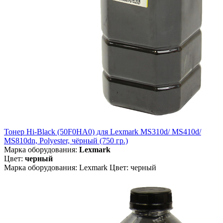
Тонер Hi-Black (50F0HA0) для Lexmark MS310d/ MS410d/
MS810dn, Polyester, чёрный (750 гр.)
Марка оборудования:
Lexmark
Цвет:
черный
Марка оборудования: Lexmark Цвет: черный